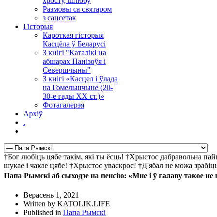
хросту, шлюбу
Размовы са святаром
з сацсетак
Гісторыя
Кароткая гісторыя
Касцёла ў Беларусі
З кнігі "Каталікі на
абшарах Панізоўя і
Севершчыны"
З кнігі «Касцел і ўлада
на Гомельшчыне (20-
30-е гады ХХ ст.)»
Фотагалерэя
Архіў
.
†Бог любіць цябе такім, які ты ёсць! †Хрыстос дабравольна па
шукае і чакае цябе! †Хрыстос уваскрос! †Д'ябал не можа зрабі
Папа Рымскі аб сыходзе на пенсію: «Мне і ў галаву такое н
Верасень 1, 2021
Written by KATOLIK.LIFE
Published in
Папа Рымскі