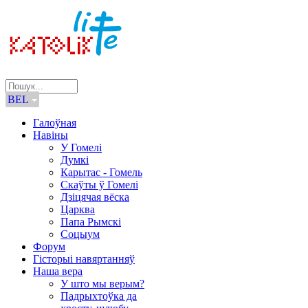
BEL
Галоўная
Навіны
У Гомелі
Думкі
Карытас - Гомель
Скаўты ў Гомелі
Дзіцячая вёска
Царква
Папа Рымскі
Соцыум
Форум
Гісторыі навяртанняў
Наша вера
У што мы верым?
Падрыхтоўка да