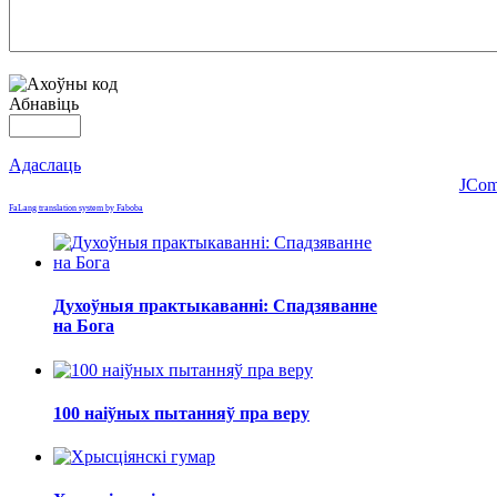
Абнавіць
Адаслаць
JCom
FaLang translation system by Faboba
Духоўныя практыкаванні: Спадзяванне
на Бога
100 наіўных пытанняў пра веру