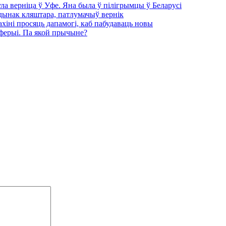
ула верніца ў Уфе. Яна была ў пілігрымцы ў Беларусі
удынак кляштара, патлумачыў вернік
хіні просяць дапамогі, каб пабудаваць новы
ыферыі. Па якой прычыне?