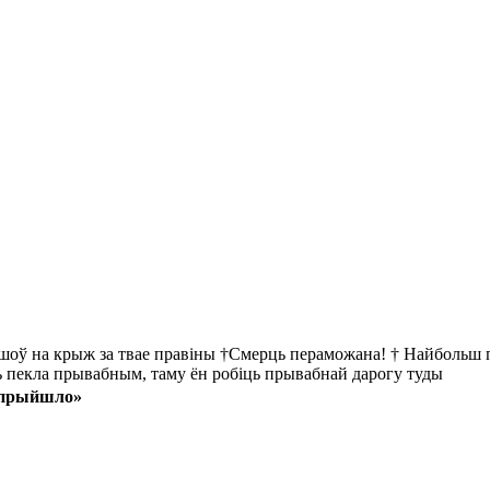
йшоў на крыж за твае правіны †Смерць пераможана! † Найбольш пр
ць пекла прывабным, таму ён робіць прывабнай дарогу туды
е прыйшло»