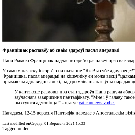
Францішак распавёў аб сваім здароўі пасля аперацыі
Папа Рымскі Францішак падчас інтэрв’ю распавёў пра сваё здаро
У самым пачатку інтэрв’ю на пытанне "Як Вы сябе адчуваеце?
Францішка, пасля аперацыі на кішэчніку ен можа весці "цалкам
прымаючы адпаведныя лекі, падтрымліваць актыўны парадак дн
У кантэксце размовы пра стан здароўя Папа рашуча абвер
заўчаснага завяршэння пантыфікату. "Мне і ў галаву такое 
рыхтуюся адмовіцца!" - цытуе
vaticannews.va/be.
Нагадаем, 12-15 верасня Пантыфік наведае з Апостальскім візі
Last modified onСерада, 01 Верасень 2021 15:33
Tagged under