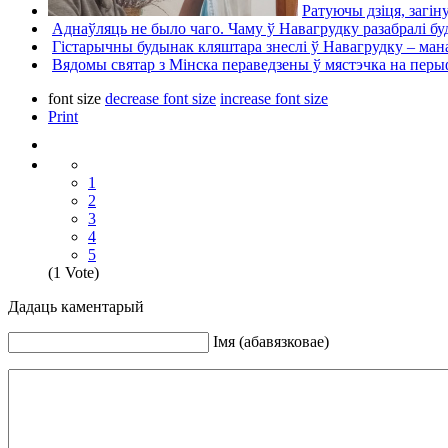
Ратуючы дзіця, загін
Аднаўляць не было чаго. Чаму ў Навагрудку разабралі б
Гістарычны будынак кляштара знеслі ў Навагрудку – мана
Вядомы святар з Мінска пераведзены ў мястэчка на пер
font size
decrease font size
increase font size
Print
1
2
3
4
5
(1 Vote)
Дадаць каментарый
Iмя (абавязковае)