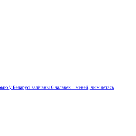
ыю ў Беларусі залічаны 6 чалавек – меней, чым летась