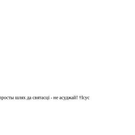
осты шлях да святасці - не асуджай! †Ісус