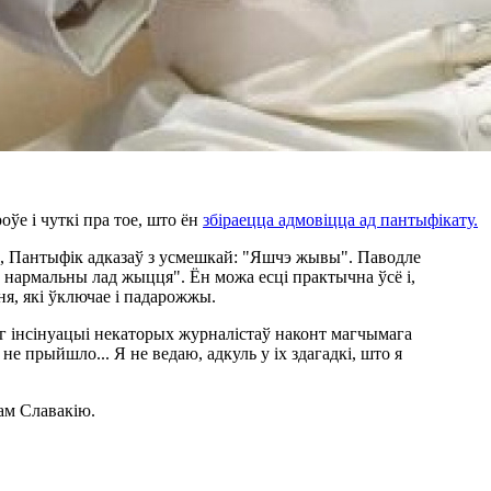
ўе і чуткі пра тое, што ён
збіраецца адмовіцца ад пантыфікату.
", Пантыфік адказаў з усмешкай: "Яшчэ жывы". Паводле
 нармальны лад жыцця". Ён можа есці практычна ўсё і,
я, які ўключае і падарожжы.
г інсінуацыі некаторых журналістаў наконт магчымага
не прыйшло... Я не ведаю, адкуль у іх здагадкі, што я
там Славакію.