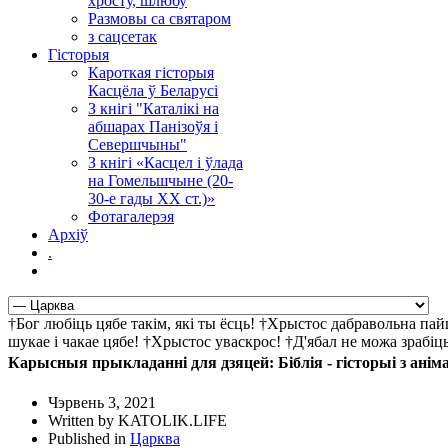
хросту, шлюбу
Размовы са святаром
з сацсетак
Гісторыя
Кароткая гісторыя
Касцёла ў Беларусі
З кнігі "Каталікі на
абшарах Панізоўя і
Севершчыны"
З кнігі «Касцел і ўлада
на Гомельшчыне (20-
30-е гады ХХ ст.)»
Фотагалерэя
Архіў
.
†Бог любіць цябе такім, які ты ёсць! †Хрыстос дабравольна па
шукае і чакае цябе! †Хрыстос уваскрос! †Д'ябал не можа зрабі
Карысныя прыкладанні для дзяцей: Біблія - гісторыі з ані
Чэрвень 3, 2021
Written by KATOLIK.LIFE
Published in
Царква