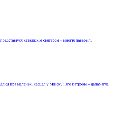
 прадставіўся каталіцкім святаром – многія паверылі
ліся пра маленькі касцёл у Мінску і яго патрэбы – дапамагла