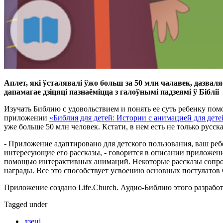
Аплет, які ўсталявалі ўжо больш за 50 млн чалавек, дазвал
дапамагае дзіцяці пазнаёміцца з галоўнымі падзеямі ў Бібліі
Изучать Библию с удовольствием и понять ее суть ребенку по
приложении
«Библия для детей: Истории с анимацией для дете
уже больше 50 млн человек. Кстати, в нем есть не только русска
- Приложение адаптировано для детского пользования, ваш ре
интересующие его рассказы, - говорится в описании приложени
помощью интерактивных анимаций. Некоторые рассказы сопро
награды. Все это способствует усвоению основных постулатов
Приложение создано Life.Church. Аудио-Библию этого разработ
Tagged under
дзеці