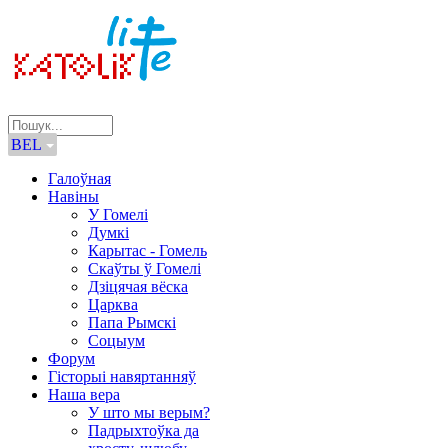
BEL
Галоўная
Навіны
У Гомелі
Думкі
Карытас - Гомель
Скаўты ў Гомелі
Дзіцячая вёска
Царква
Папа Рымскі
Соцыум
Форум
Гісторыі навяртанняў
Наша вера
У што мы верым?
Падрыхтоўка да