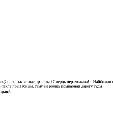
йшоў на крыж за твае правіны †Смерць пераможана! † Найбольш пр
ць пекла прывабным, таму ён робіць прывабнай дарогу туды
мацыяй