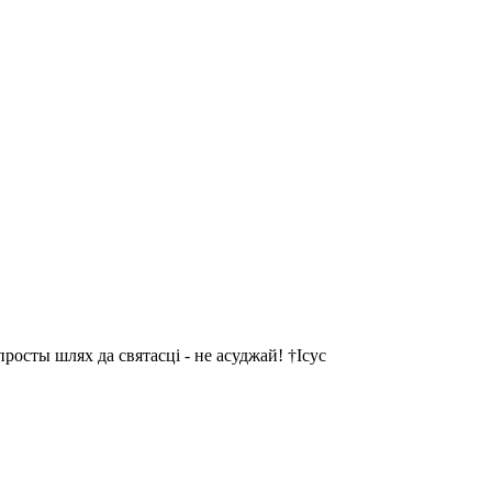
осты шлях да святасці - не асуджай! †Ісус