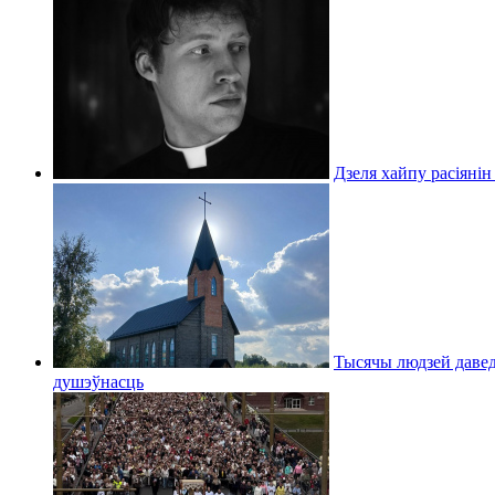
Дзеля хайпу расіянін
Тысячы людзей даведа
душэўнасць