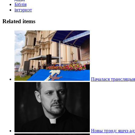
Біблія
інтэрнэт
Related items
Пачалася трансляцыя
Новы трэнд: яшчэ адз