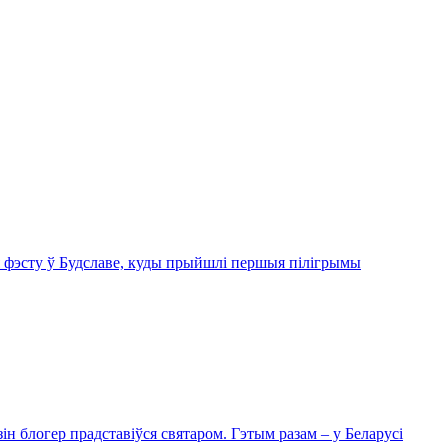
 фэсту ў Будславе, куды прыйшлі першыя пілігрымы
ін блогер прадставіўся святаром. Гэтым разам – у Беларусі