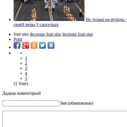
Не толькі на вуліцы:
сваёй веры ў сацсетках
font size
decrease font size
increase font size
Print
1
2
3
4
5
(1 Vote)
Дадаць каментарый
Iмя (абавязковае)