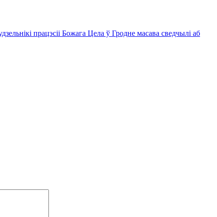
 удзельнікі працэсіі Божага Цела ў Гродне масава сведчылі аб