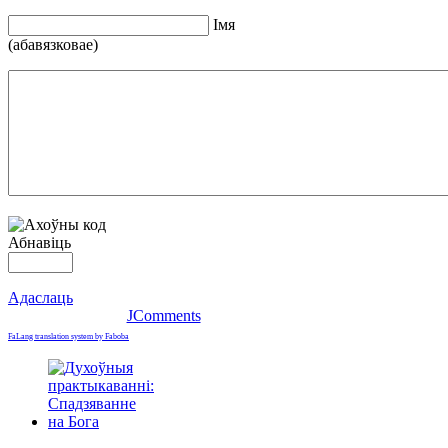
Iмя
(абавязковае)
Абнавіць
Адаслаць
JComments
FaLang translation system by Faboba