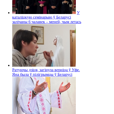
У
каталіцкую семінарыю ў Беларусі
залічаны 6 чалавек – меней, чым летась
Ратуючы дзіця, загінула верніца ў Уфе.
Яна была ў пілігрымцы ў Беларусі