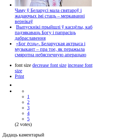
Чаму ў Беларусі мала святароў і
жадаючых імі стаць – меркаванні
вернікаў
Выпускнікі прыйшлі ў касцёлы, каб
падзякаваць Богу і папрасіць
дабраславення
«Бог ёсць». Беларуская актрыса і
музыкант – пра тое, як перажыла
смяротна небяспечную аперацыю
font size
decrease font size
increase font
size
Print
1
2
3
4
5
(2 votes)
Дадаць каментарый