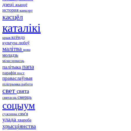
дзеці
жыццё
история
канцэрт
касцёл
каталікі
ксёндз
крыж
культура
любоў
малітва
мова
моладзь
міласэрнасць
папа
палітыка
парафія
пост
праваслаўныя
пілігрымка
работа
свет
свята
смерць
святасць
соцыум
сям'я
сужэнцы
улада
хвароба
хрысціянства