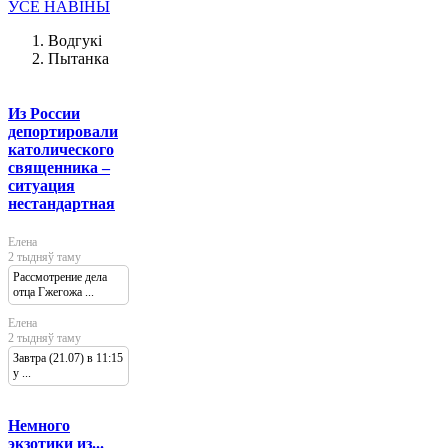
УСЕ НАВІНЫ
Водгукі
Пытанка
Из России
депортировали
католического
священника –
ситуация
нестандартная
Елена
2 тыдняў таму
Рассмотрение дела
отца Гжегожа ...
Елена
2 тыдняў таму
Завтра (21.07) в 11:15
у ...
Немного
экзотики из...