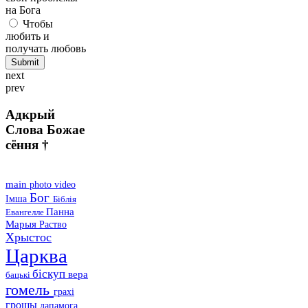
на Бога
Чтобы
любить и
получать любовь
next
prev
Адкрый
Слова Божае
сёння †
main
photo
video
Бог
Імша
Біблія
Панна
Евангелле
Марыя
Раство
Хрыстос
Царква
біскуп
вера
бацькі
гомель
грахі
грошы
дапамога