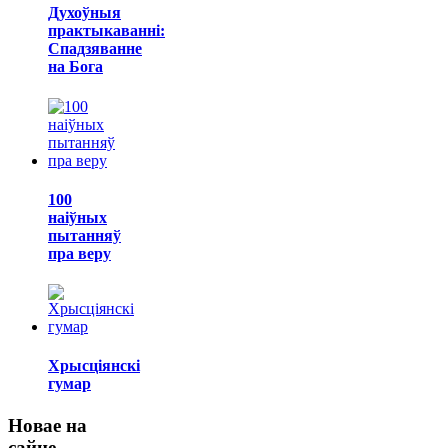
Духоўныя
практыкаванні:
Спадзяванне
на Бога
100
наіўных
пытанняў
пра веру
Хрысціянскі
гумар
Новае на
сайце