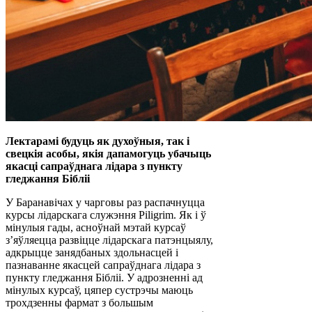
Лектарамі будуць як духоўныя, так і
свецкія асобы, якія дапамогуць убачыць
якасці сапраўднага лідара з пункту
гледжання Бібліі
У Баранавічах у чарговы раз распачнуцца
курсы лідарскага служэння Piligrim. Як і ў
мінулыя гады, асноўнай мэтай курсаў
з’яўляецца развіцце лідарскага патэнцыялу,
адкрыцце занядбаных здольнасцей і
пазнаванне якасцей сапраўднага лідара з
пункту гледжання Бібліі. У адрозненні ад
мінулых курсаў, цяпер сустрэчы маюць
трохдзенны фармат з большым