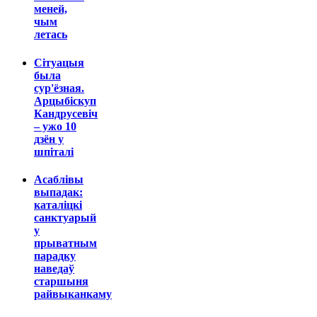
меней,
чым
летась
Сітуацыя
была
сур'ёзная.
Арцыбіскуп
Кандрусевіч
– ужо 10
дзён у
шпіталі
Асаблівы
выпадак:
каталіцкі
санктуарый
у
прыватным
парадку
наведаў
старшыня
райвыканкаму