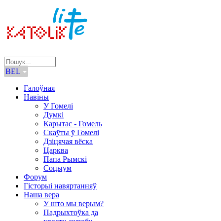
BEL
Галоўная
Навіны
У Гомелі
Думкі
Карытас - Гомель
Скаўты ў Гомелі
Дзіцячая вёска
Царква
Папа Рымскі
Соцыум
Форум
Гісторыі навяртанняў
Наша вера
У што мы верым?
Падрыхтоўка да