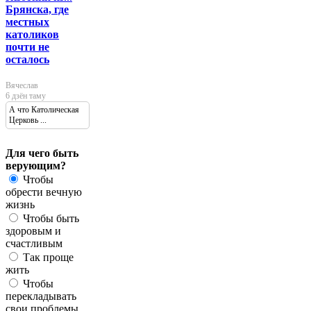
Брянска, где
местных
католиков
почти не
осталось
Вячеслав
6 дзён таму
А что Католическая
Церковь ...
Для чего быть
верующим?
Чтобы
обрести вечную
жизнь
Чтобы быть
здоровым и
счастливым
Так проще
жить
Чтобы
перекладывать
свои проблемы