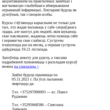
акцэнтаваннем на практычных занятках і
магчымасцю глыбейшага абмеркавання
атрыманай інфармацыі. Лектарамі будуць як
духоўныя, так і свецкія асобы.
Курсы з’яўляюцца карыснымі не толькі для
тых, хто жадае выхаваць у сабе сапраўднага
лідара, але наогул для людзей, якія шукаюць
свае пакліканне, жадаюць лепш пазнаць сябе
і перамагчы свае слабасці. Сустрэчы
плануюцца раз на месяц, а першая сустрэча
адбудзецца 19-21 лістапада.
Запоўніць анкету для удзелу, а таксама
падрабязней пазнаеміцца з раскладам курсаў
можна
па спасылцы >
Заяўкі будуць прымацца па
05.11.2021 г. Па ўсіх пытаннях
звяртацца да:
Тэл. +375297090093 — кс. Павел
Рудзьман
Тэл. +35295668586 – Святлана
Лабковіч