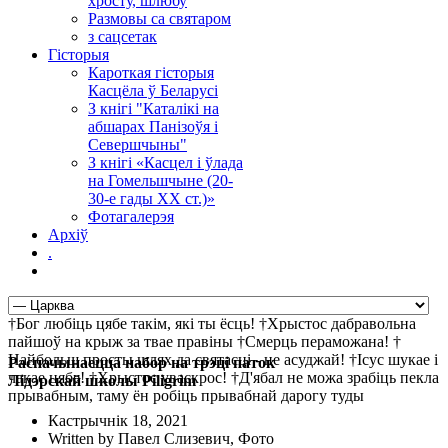
хросту, шлюбу
Размовы са святаром
з сацсетак
Гісторыя
Кароткая гісторыя
Касцёла ў Беларусі
З кнігі "Каталікі на
абшарах Панізоўя і
Севершчыны"
З кнігі «Касцел і ўлада
на Гомельшчыне (20-
30-е гады ХХ ст.)»
Фотагалерэя
Архіў
.
†Бог любіць цябе такім, які ты ёсць! †Хрыстос дабравольна
пайшоў на крыж за твае правіны †Смерць пераможана! †
Найбольш просты шлях да святасці - не асуджай! †Ісус шукае і
Распачынаецца набор на трэці паток
чакае цябе! †Хрыстос уваскрос! †Д'ябал не можа зрабіць пекла
Лідэрскай школы Piligrim
прывабным, таму ён робіць прывабнай дарогу туды
Кастрычнік 18, 2021
Written by Павел Слизевич, Фото