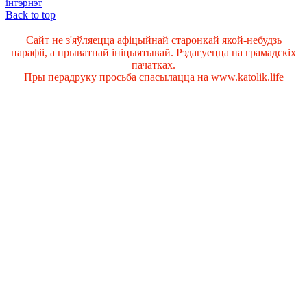
інтэрнэт
Back to top
Сайт не з'яўляецца афіцыйнай старонкай якой-небудзь
парафіі, а прыватнай ініцыятывай. Рэдагуецца на грамадскіх
пачатках.
Пры перадруку просьба спасылацца на www.katolik.life