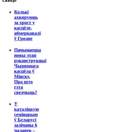
Колькі
ахвяруюць
за хрост у
касцёле,
абмеркавалі
ў Гродне
Пачынаецца
новы этап
рэканструкцыі
Чырвонага
касцёла ў
Мінску.
Пра што
гэта
сведчыць?
У
каталіцкую
семінарыю
ў Беларусі
залічаны 6
чалавек –