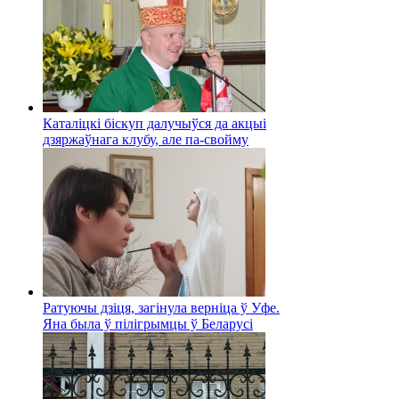
Каталіцкі біскуп далучыўся да акцыі
дзяржаўнага клубу, але па-свойму
Ратуючы дзіця, загінула верніца ў Уфе.
Яна была ў пілігрымцы ў Беларусі