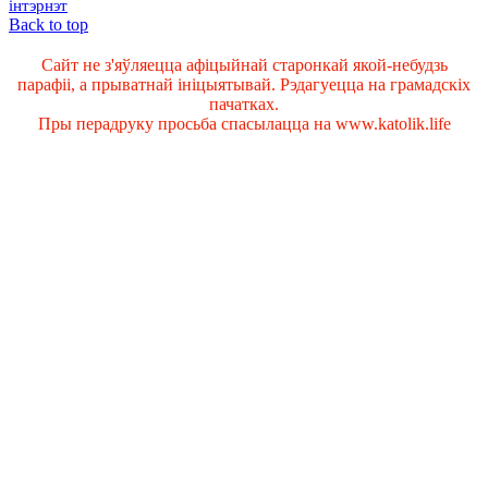
інтэрнэт
Back to top
Сайт не з'яўляецца афіцыйнай старонкай якой-небудзь
парафіі, а прыватнай ініцыятывай. Рэдагуецца на грамадскіх
пачатках.
Пры перадруку просьба спасылацца на www.katolik.life