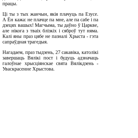
працы.
Ці ты з тых жанчын, якія плачуць па Езусе.
А Ён кажа: не плачце па мне, але па сабе і па
дзецях вашых! Магчыма, ты даўно ў Царкве,
але нікога з тваіх блізкіх і сяброў тут няма.
Калі яны праз цябе не пазналі Хрыста - гэта
сапраўдная трагедыя.
Нагадаем, праз тыдзень, 27 сакавіка, католікі
завершаць Вялікі пост і будуць адзначаць
галоўнае хрысціянскае свята Вялікдзень -
Уваскрасенне Хрыстова.