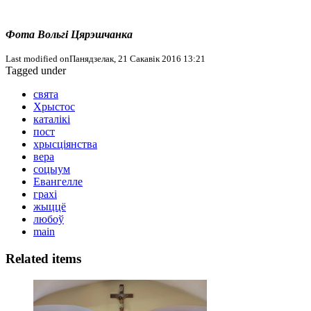
Фота Вольгі Цярэшчанка
Last modified onПанядзелак, 21 Сакавік 2016 13:21
Tagged under
свята
Хрыстос
каталікі
пост
хрысціянства
вера
соцыум
Евангелле
грахі
жыццё
любоў
main
Related items