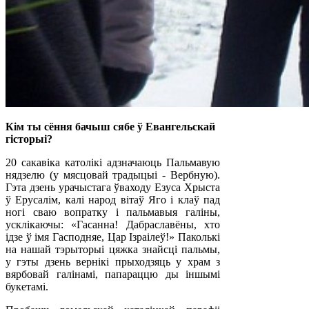
Кім ты сёння бачыш сябе ў Евангельскай
гісторыі?
20 сакавіка католікі адзначаюць Пальмавую
нядзелю (у мясцовай традыцыі - Вербную).
Гэта дзень урачыстага ўваходу Езуса Хрыста
ў Ерусалім, калі народ вітаў Яго і клаў пад
ногі сваю вопратку і пальмавыя галіны,
усклікаючы: «Гасанна! Дабраславёны, хто
ідзе ў імя Гасподняе, Цар Ізраілеў!» Паколькі
на нашай тэрыторыі цяжка знайсці пальмы,
у гэты дзень вернікі прыходзяць у храм з
вярбовай галінамі, папараццю ды іншымі
букетамі.