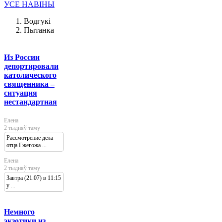
УСЕ НАВІНЫ
Водгукі
Пытанка
Из России
депортировали
католического
священника –
ситуация
нестандартная
Елена
2 тыдняў таму
Рассмотрение дела
отца Гжегожа ...
Елена
2 тыдняў таму
Завтра (21.07) в 11:15
у ...
Немного
экзотики из...