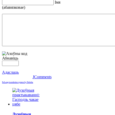
Iмя
(абавязковае)
Абнавіць
Адаслаць
JComments
FaLang translation system by Faboba
Духоўныя