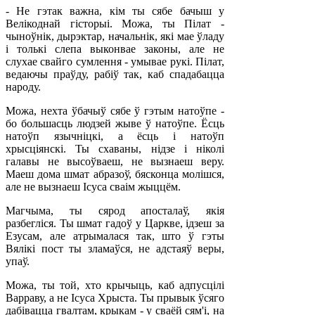
- Не гэтак важна, кім ты сябе бачыш у
Велікоднай гісторыі. Можа, ты Пілат -
чыноўнік, дырэктар, начальнік, які мае ўладу
і толькі слепа выконвае законы, але не
слухае свайго сумлення - умывае рукі. Пілат,
ведаючы праўду, рабіў так, каб спадабацца
народу.
Можа, нехта ўбачыў сябе ў гэтым натоўпе -
бо большасць людзей жыве ў натоўпе. Ёсць
натоўп язычніцкі, а ёсць і натоўп
хрысціянскі. Ты схаваны, нідзе і ніколі
галавы не высоўваеш, не вызнаеш веру.
Маеш дома шмат абразоў, бясконца молішся,
але не вызнаеш Ісуса сваім жыццём.
Магчыма, ты сярод апосталаў, якія
разбегліся. Ты шмат гадоў у Царкве, ідзеш за
Езусам, але атрымалася так, што ў гэты
Вялікі пост ты зламаўся, не адстаяў веры,
упаў.
Можа, ты той, хто крычыць, каб адпусцілі
Варраву, а не Ісуса Хрыста. Ты прывык ўсяго
дабівацца гвалтам, крыкам - у сваёй сям'і, на