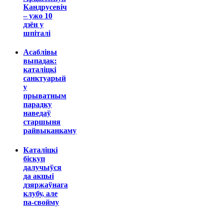
Кандрусевіч
– ужо 10
дзён у
шпіталі
Асаблівы
выпадак:
каталіцкі
санктуарый
у
прыватным
парадку
наведаў
старшыня
райвыканкаму
Каталіцкі
біскуп
далучыўся
да акцыі
дзяржаўнага
клубу, але
па-свойму