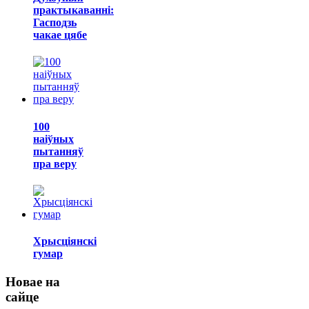
практыкаванні:
Гасподзь
чакае цябе
100
наіўных
пытанняў
пра веру
Хрысціянскі
гумар
Новае на
сайце