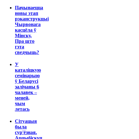
Пачынаецца
новы этап
рэканструкцыі
Чырвонага
касцёла ў
Мінску.
Пра што
гэта
сведчыць?
У
каталіцкую
семінарыю
ў Беларусі
залічаны 6
чалавек –
меней,
чым
летась
Сітуацыя
была
сур'ёзная.
Арцыбіскуп