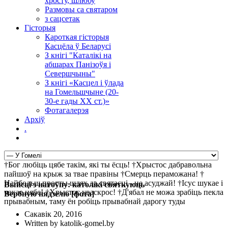
хросту, шлюбу
Размовы са святаром
з сацсетак
Гісторыя
Кароткая гісторыя
Касцёла ў Беларусі
З кнігі "Каталікі на
абшарах Панізоўя і
Севершчыны"
З кнігі «Касцел і ўлада
на Гомельшчыне (20-
30-е гады ХХ ст.)»
Фотагалерэя
Архіў
.
†Бог любіць цябе такім, які ты ёсць! †Хрыстос дабравольна
пайшоў на крыж за твае правіны †Смерць пераможана! †
Найбольш просты шлях да святасці - не асуджай! †Ісус шукае і
Выйсці з натоўпу: католікі святкуюць
чакае цябе! †Хрыстос уваскрос! †Д'ябал не можа зрабіць пекла
Вербную нядзелю [фота]
прывабным, таму ён робіць прывабнай дарогу туды
Сакавік 20, 2016
Written by katolik-gomel.by