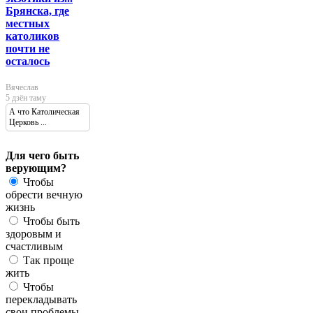
Брянска, где
местных
католиков
почти не
осталось
Вячеслав
5 дзён таму
А что Католическая
Церковь ...
Для чего быть
верующим?
Чтобы
обрести вечную
жизнь
Чтобы быть
здоровым и
счастливым
Так проще
жить
Чтобы
перекладывать
свои проблемы