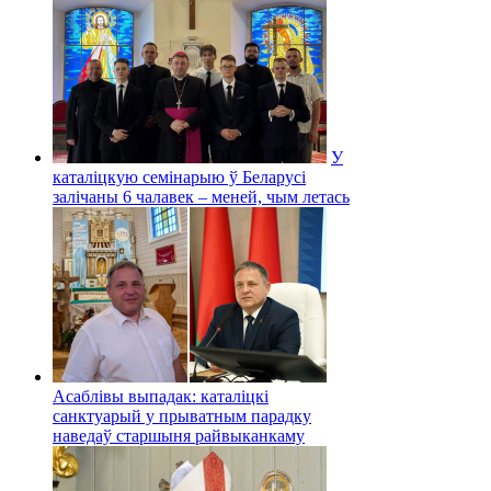
У
каталіцкую семінарыю ў Беларусі
залічаны 6 чалавек – меней, чым летась
Асаблівы выпадак: каталіцкі
санктуарый у прыватным парадку
наведаў старшыня райвыканкаму