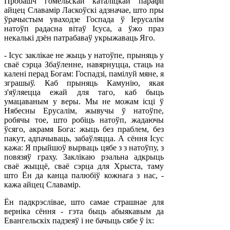
Пробашч гомельскай каталіцкай парафіі
айцец Славамір Ласкоўскі адзначае, што пры
ўрачыстым уваходзе Госпада ў Іерусалім
натоўп радасна вітаў Ісуса, а ўжо праз
некалькі дзён патрабаваў укрыжаваць Яго.
- Ісус заклікае не жыць у натоўпе, прыняць у
сваё сэрца Збаўленне, навярнуцца, стаць на
калені перад Богам: Госпадзі, памілуй мяне, я
зграшыў. Каб прыняць Камунію, якая
з'яўляецца ежай для таго, каб быць
умацаваным у веры. Мы не можам ісці ў
Нябесны Ерусалім, жывучы ў натоўпе,
робячы тое, што робіць натоўп, жадаючы
ўсяго, акрамя Бога: жыць без праблем, без
пакут, адпачываць, забаўляцца. А сёння Ісус
кажа: Я прыйшоў вырваць цябе з з натоўпу, з
повязяў граху. Заклікаю рэальна адкрыць
сваё жыццё, сваё сэрца для Хрыста, таму
што Ён да канца палюбіў кожнага з нас, -
кажа айцец Славамір.
Ён падкрэслівае, што самае страшнае для
верніка сёння - гэта быць абыякавым да
Евангельскіх падзеяў і не бачыць сябе ў іх: