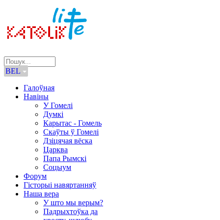
BEL
Галоўная
Навіны
У Гомелі
Думкі
Карытас - Гомель
Скаўты ў Гомелі
Дзіцячая вёска
Царква
Папа Рымскі
Соцыум
Форум
Гісторыі навяртанняў
Наша вера
У што мы верым?
Падрыхтоўка да