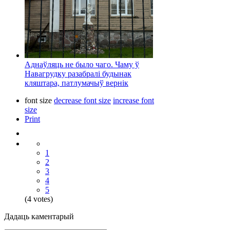
Аднаўляць не было чаго. Чаму ў
Навагрудку разабралі будынак
кляштара, патлумачыў вернік
font size
decrease font size
increase font
size
Print
1
2
3
4
5
(4 votes)
Дадаць каментарый