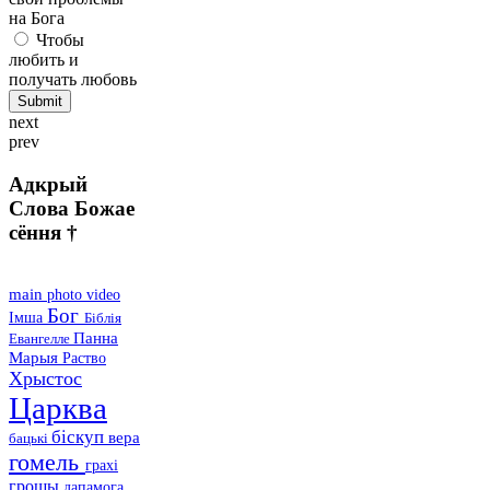
на Бога
Чтобы
любить и
получать любовь
next
prev
Адкрый
Слова Божае
сёння †
main
photo
video
Бог
Імша
Біблія
Панна
Евангелле
Марыя
Раство
Хрыстос
Царква
біскуп
вера
бацькі
гомель
грахі
грошы
дапамога