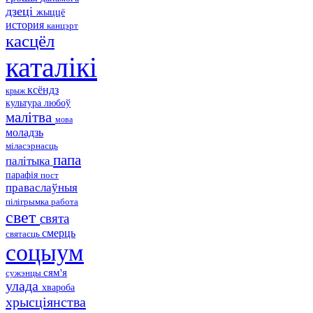
дзеці
жыццё
история
канцэрт
касцёл
каталікі
ксёндз
крыж
культура
любоў
малітва
мова
моладзь
міласэрнасць
папа
палітыка
парафія
пост
праваслаўныя
пілігрымка
работа
свет
свята
смерць
святасць
соцыум
сям'я
сужэнцы
улада
хвароба
хрысціянства