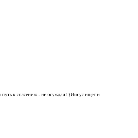
 путь к спасению - не осуждай! †Иисус ищет и