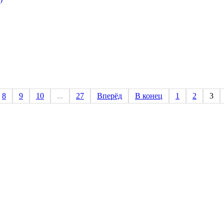
8
9
10
...
27
Вперёд
В конец
1
2
3