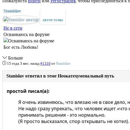
Пожалуйста
Войти
или
Регистрация
, чтобы присоединиться к б
Stanislav
АВТОР ТЕМЫ
Не в сети
Осваиваюсь на форуме
Бог есть Любовь!
Больше
15 года 3 мес. назад
#1310
от
Stanislav
Stanislav ответил в теме Неокатехуменальный путь
простой писал(а):
Я очень извиняюсь, что влезаю не в свое дело, 
Не надо сразу упрекать, что человек ищет «что 
принимать решения - это нормально.
(Я просто высказался, спор открывать не хотел).