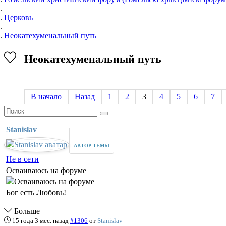
Церковь
Неокатехуменальный путь
Неокатехуменальный путь
В начало
Назад
1
2
3
4
5
6
7
Stanislav
АВТОР ТЕМЫ
Не в сети
Осваиваюсь на форуме
Бог есть Любовь!
Больше
15 года 3 мес. назад
#1306
от
Stanislav