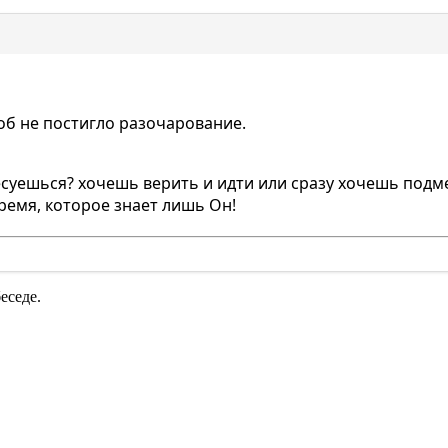
тоб не постигло разочарование.
есуешься? хочешь верить и идти или сразу хочешь подме
ремя, которое знает лишь Он!
еседе.