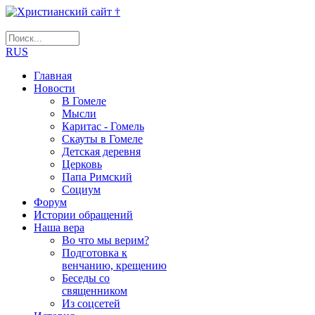
RUS
Главная
Новости
В Гомеле
Мысли
Каритас - Гомель
Скауты в Гомеле
Детская деревня
Церковь
Папа Римский
Социум
Форум
Истории обращений
Наша вера
Во что мы верим?
Подготовка к
венчанию, крещению
Беседы со
священником
Из соцсетей