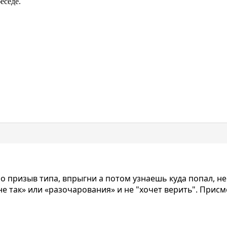
еседе.
но призыв типа, впрыгни а потом узнаешь куда попал, н
не так» или «разочарования» и не "хочет верить". Прис