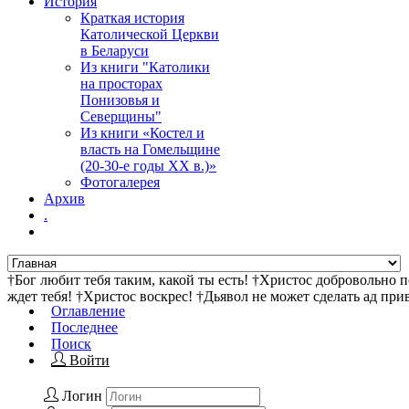
История
Краткая история
Католической Церкви
в Беларуси
Из книги "Католики
на просторах
Понизовья и
Северщины"
Из книги «Костел и
власть на Гомельщине
(20-30-е годы ХХ в.)»
Фотогалерея
Архив
.
†Бог любит тебя таким, какой ты есть! †Христос добровольно 
ждет тебя! †Христос воскрес! †Дьявол не может сделать ад пр
Оглавление
Последнее
Поиск
Войти
Логин