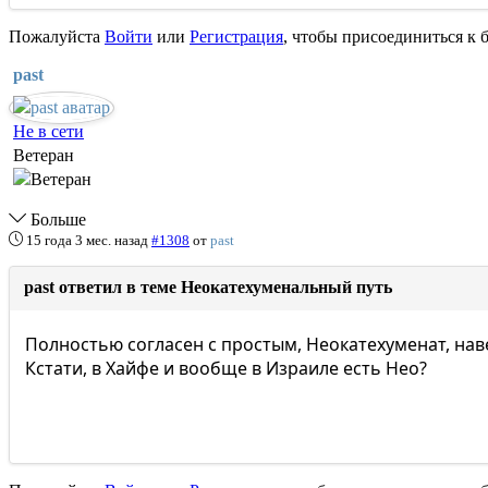
Пожалуйста
Войти
или
Регистрация
, чтобы присоединиться к б
past
Не в сети
Ветеран
Больше
15 года 3 мес. назад
#1308
от
past
past ответил в теме Неокатехуменальный путь
Полностью согласен с простым, Неокатехуменат, наве
Кстати, в Хайфе и вообще в Израиле есть Нео?