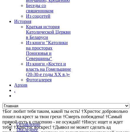
венчанию, крещению
Беседы со
священником
Из соцсетей
История
Краткая история
Католической Церкви
в Беларуси
Из книги "Католики
на просторах
Понизовья и
Северщины"
Из книги «Костел и
власть на Гомельщине
(20-30-е годы ХХ в.)»
Фотогалерея
Архив
.
†Бог любит тебя таким, какой ты есть! †Христос добровольно
пошел на крест за твои грехи †Смерть побеждена! †Самый
прямой путь к спасению - не осуждай! †Иисус ищет и ждет
Оглавление
тебя! †Христос воскрес! †Дьявол не может сделать ад
Последнее