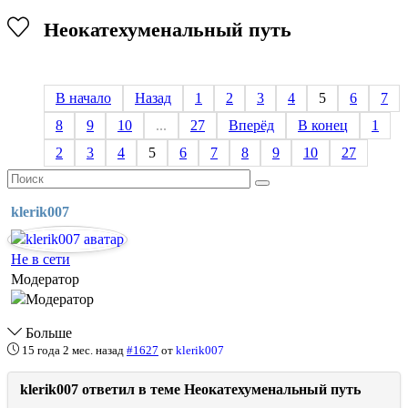
Неокатехуменальный путь
В начало
Назад
1
2
3
4
5
6
7
8
9
10
...
27
Вперёд
В конец
1
2
3
4
5
6
7
8
9
10
27
klerik007
Не в сети
Модератор
Больше
15 года 2 мес. назад
#1627
от
klerik007
klerik007 ответил в теме Неокатехуменальный путь