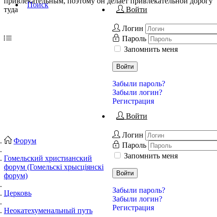
привлекательным, поэтому он делает привлекательной дорогу
Поиск
туда
Войти
Логин
Пароль
Запомнить меня
Войти
Забыли пароль?
Забыли логин?
Регистрация
Войти
Логин
Форум
Пароль
Запомнить меня
Гомельский христианский
форум (Гомельскі хрысціянскі
Войти
форум)
Забыли пароль?
Церковь
Забыли логин?
Регистрация
Неокатехуменальный путь