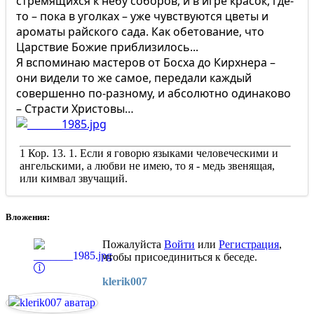
стремящихся к небу соборов, и в игре красок, где-
то – пока в уголках – уже чувствуются цветы и
ароматы райского сада. Как обетование, что
Царствие Божие приблизилось...
Я вспоминаю мастеров от Босха до Кирхнера –
они видели то же самое, передали каждый
совершенно по-разному, и абсолютно одинаково
– Страсти Христовы…
1 Кор. 13. 1. Если я говорю языками человеческими и
ангельскими, а любви не имею, то я - медь звенящая,
или кимвал звучащий.
Вложения:
Пожалуйста
Войти
или
Регистрация
,
чтобы присоединиться к беседе.
klerik007