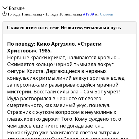
Больше
15 года 1 мес. назад
-
13 года 10 мес. назад
#1989
от
Скимен
Скимен ответил в теме Неокатехуменальный путь
По поводу: Кико Аргуэлло. «Страсти
Христовы», 1985.
Нервные краски кричат, наливаются кровью…
Сжимается кольцо черной тьмы зла вокруг
фигуры Христа. Дергающиеся в нервных
конвульсиях ритмы линий влекут зрителя вслед
за персонажами разыгрывающейся мрачной
мистерии. Восстали силы зла – Сам Бог умрет!
Иуда растворился в черноте от своего
смертельного, как змеиный укус, поцелуя.
Стражник с жутком вопросом в неумолимых
глазах крепко держит Того, Кому суждено то, о
чем здесь еще никто не догадывается…
Но как будто уже зажигаются светом витражи