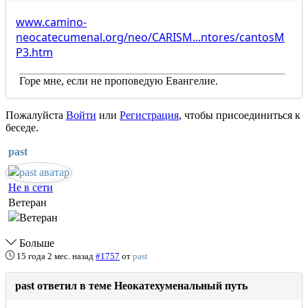
www.camino-
neocatecumenal.org/neo/CARISM...ntores/cantosM
P3.htm
Горе мне, если не проповедую Евангелие.
Пожалуйста
Войти
или
Регистрация
, чтобы присоединиться к
беседе.
past
Не в сети
Ветеран
Больше
15 года 2 мес. назад
#1757
от
past
past ответил в теме Неокатехуменальный путь