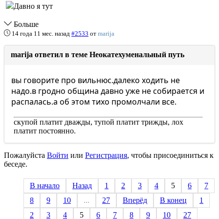
Больше
14 года 11 мес. назад
#2533
от
marija
marija ответил в теме Неокатехуменальный путь
вы говорите про вильнюс.далеко ходить не
надо.в гродно община давно уже не собирается и
распалась.а об этом тихо промолчали все.
скупой платит дважды, тупой платит трижды, лох
платит постоянно.
Пожалуйста
Войти
или
Регистрация
, чтобы присоединиться к
беседе.
В начало
Назад
1
2
3
4
5
6
7
8
9
10
...
27
Вперёд
В конец
1
2
3
4
5
6
7
8
9
10
27