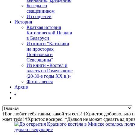
венчанию, крещению
Беседы со
священником
Из соцсетей
История
Краткая история
Католической Церкви
в Беларуси
Из книги "Католики
на просторах
Понизовья и
Северщины"
Из книги «Костел и
власть на Гомельщине
(20-30-е годы ХХ в.)»
Фотогалерея
Архив
.
†Бог любит тебя таким, какой ты есть! †Христос добровольно 
ждет тебя! †Христос воскрес! †Дьявол не может сделать ад пр