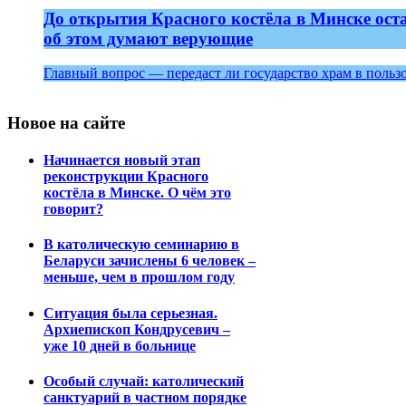
До открытия Красного костёла в Минске ост
об этом думают верующие
Главный вопрос — передаст ли государство храм в польз
Новое на сайте
Начинается новый этап
реконструкции Красного
костёла в Минске. О чём это
говорит?
В католическую семинарию в
Беларуси зачислены 6 человек –
меньше, чем в прошлом году
Ситуация была серьезная.
Архиепископ Кондрусевич –
уже 10 дней в больнице
Особый случай: католический
санктуарий в частном порядке