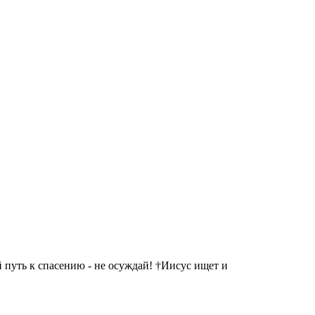
 путь к спасению - не осуждай! †Иисус ищет и