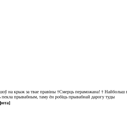
йшоў на крыж за твае правіны †Смерць пераможана! † Найбольш пр
ць пекла прывабным, таму ён робіць прывабнай дарогу туды
фота]