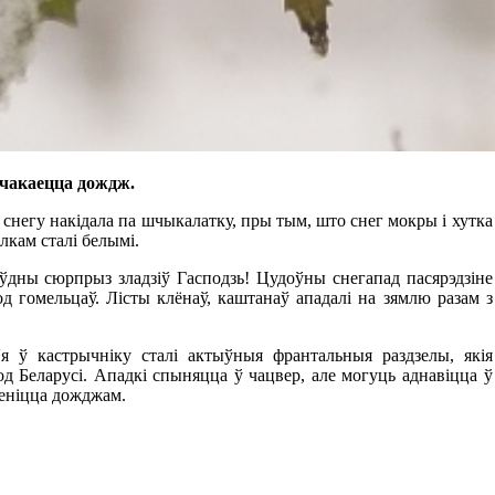
 чакаецца дождж.
 снегу накідала па шчыкалатку, пры тым, што снег мокры і хутка
алкам сталі белымі.
аўдны сюрпрыз зладзіў Гасподзь! Цудоўны снегапад пасярэдзіне
од гомельцаў. Лісты клёнаў, каштанаў ападалі на зямлю разам з
я ў кастрычніку сталі актыўныя франтальныя раздзелы, якія
д Беларусі. Ападкі спыняцца ў чацвер, але могуць аднавіцца ў
меніцца дожджам.