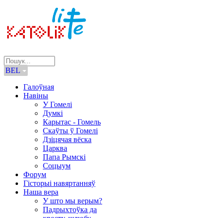
BEL
Галоўная
Навіны
У Гомелі
Думкі
Карытас - Гомель
Скаўты ў Гомелі
Дзіцячая вёска
Царква
Папа Рымскі
Соцыум
Форум
Гісторыі навяртанняў
Наша вера
У што мы верым?
Падрыхтоўка да