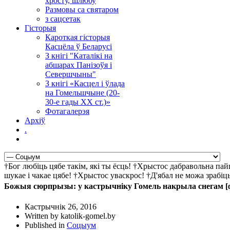
хросту, шлюбу
Размовы са святаром
з сацсетак
Гісторыя
Кароткая гісторыя
Касцёла ў Беларусі
З кнігі "Каталікі на
абшарах Панізоўя і
Севершчыны"
З кнігі «Касцел і ўлада
на Гомельшчыне (20-
30-е гады ХХ ст.)»
Фотагалерэя
Архіў
.
†Бог любіць цябе такім, які ты ёсць! †Хрыстос дабравольна па
шукае і чакае цябе! †Хрыстос уваскрос! †Д'ябал не можа зрабі
Божыя сюрпрызы: у кастрычніку Гомель накрыла снегам [
Кастрычнік 26, 2016
Written by katolik-gomel.by
Published in
Соцыум