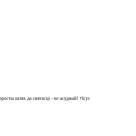
осты шлях да святасці - не асуджай! †Ісус