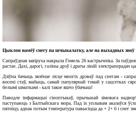
Цыклон намёў снегу па шчыкалатку, але на выхадных зноў
Сапраўдная завіруха накрыла Гомель 26 кастрычніка. За паўдня
растае. Дахі, дарогі, галіны дрэў і драты ліній электраперадач ц
Дзіўна бачыць зялёнае лісце многіх дрэваў пад снегам - сапр
восені стаў, мабыць, самай папулярнай тэмай у сацсетках сяр
белымі шматкамі - калі такое яшчэ ўбачыш!
Паводле інфармацыі сіноптыкаў, прычынай зімовага надвор'
паступаюць з Балтыйскага мора. Пад іх уплывам аказаўся ўсхо
пятніцу, аднак потым тэмпература павысіцца да + 2+ 6 і снег з