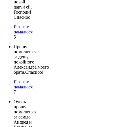
покой
даруй ей,
Господи!
Спасибо
Я за гэта
памалюся
5
Прошу
помолиться
за душу
покойного
Александра,моего
брата.Спасибо!
Я за гэта
памалюся
7
Очень
прошу
помолиться
за семью
Андрея и