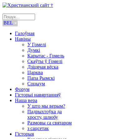
BEL
Галоўная
Навіны
У Гомелі
Думкі
Карытас - Гомель
Скаўты ў Гомелі
Дзіцячая вёска
Царква
Папа Рымскі
Соцыум
Форум
Гісторыі навяртанняў
Наша вера
У што мы верым?
Падрыхтоўка да
хросту, шлюбу
Размовы са святаром
з сацсетак
Гісторыя