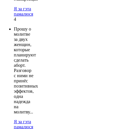
Я за гэта
памалюся
4
Прошу о
молитве
за двух
женщин,
которые
планируют
сделать
аборт.
Разговор
с ними не
принёс
позитивных
эффектов,
одна
надежда
на
молитву...
Я за гэта
памалюся