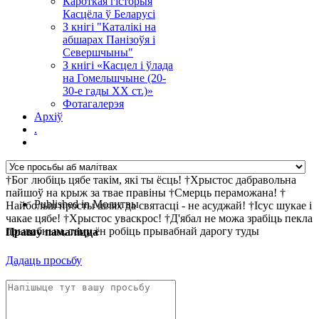
Кароткая гісторыя
Касцёла ў Беларусі
З кнігі "Каталікі на
абшарах Панізоўя і
Севершчыны"
З кнігі «Касцел і ўлада
на Гомельшчыне (20-
30-е гады ХХ ст.)»
Фотагалерэя
Архіў
.
†Бог любіць цябе такім, які ты ёсць! †Хрыстос дабравольна
пайшоў на крыж за твае правіны †Смерць пераможана! †
Published in
Молитвы
Найбольш просты шлях да святасці - не асуджай! †Ісус шукае і
чакае цябе! †Хрыстос уваскрос! †Д'ябал не можа зрабіць пекла
прывабным, таму ён робіць прывабнай дарогу туды
Прашу памаліцца
Дадаць просьбу