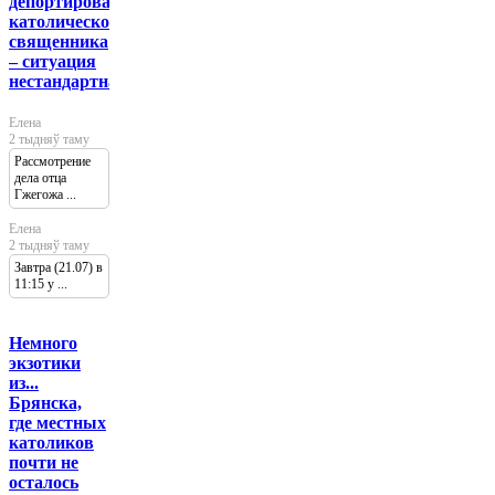
депортировали
католического
священника
– ситуация
нестандартная
Елена
2 тыдняў таму
Рассмотрение
дела отца
Гжегожа ...
Елена
2 тыдняў таму
Завтра (21.07) в
11:15 у ...
Немного
экзотики
из...
Брянска,
где местных
католиков
почти не
осталось