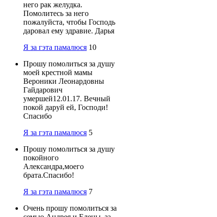
него рак желудка.
Помолитесь за него
пожалуйста, чтобы Господь
даровал ему здравие. Дарья
Я за гэта памалюся
10
Прошу помолиться за душу
моей крестной мамы
Вероники Леонардовны
Гайдарович
умершей12.01.17. Вечный
покой даруй ей, Господи!
Спасибо
Я за гэта памалюся
5
Прошу помолиться за душу
покойного
Александра,моего
брата.Спасибо!
Я за гэта памалюся
7
Очень прошу помолиться за
семью Андрея и Елены, за