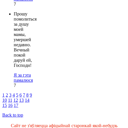
7
Прошу
помолиться
за душу
моей
мамы,
умершей
недавно.
Вечный
покой
даруй ей,
Господи!
Я за гэта
памалюся
7
1
2
3
4
5
6
7
8
9
10
11
12
13
14
15
16
17
Back to top
Сайт не з'яўляецца афіцыйнай старонкай якой-небудзь