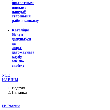
прыватным
парадку
наведаў
старшыня
райвыканкаму
Каталіцкі
біскуп
далучыўся
да
акцыі
дзяржаўнага
клубу,
але па-
свойму
УСЕ
НАВІНЫ
Водгукі
Пытанка
Из России