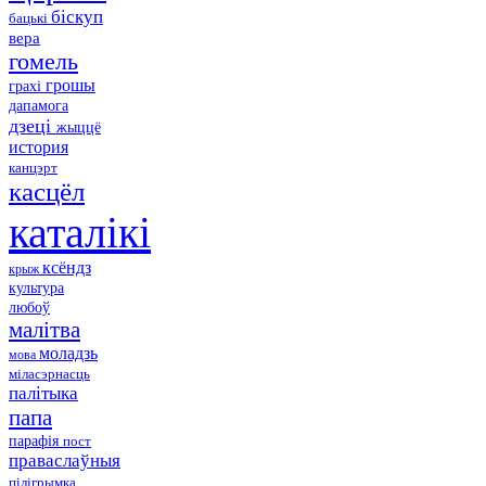
біскуп
бацькі
вера
гомель
грошы
грахі
дапамога
дзеці
жыццё
история
канцэрт
касцёл
каталікі
ксёндз
крыж
культура
любоў
малітва
моладзь
мова
міласэрнасць
палітыка
папа
парафія
пост
праваслаўныя
пілігрымка