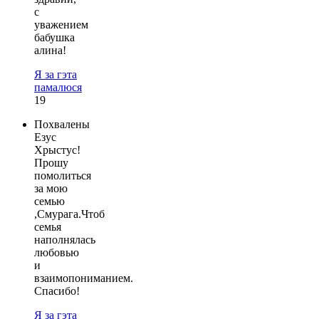
с
уважением
бабушка
алина!
Я за гэта
памалюся
19
Похвалены
Езус
Хрыстус!
Прошу
помолиться
за мою
семью
,Смурага.Чтоб
семья
наполнялась
любовью
и
взаимопониманием.
Спасибо!
Я за гэта