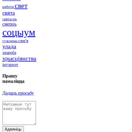
свет
работа
свята
святасць
смерць
соцыум
сям'я
сужэнцы
улада
хвароба
хрысціянства
інтэрнэт
Прашу
памаліцца
Дадаць просьбу
Адмяніць