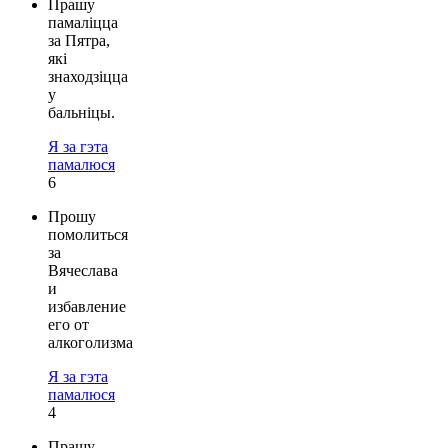
Прашу
памалiцца
за Пятра,
якi
знаходзiцца
у
бальнiцы.
Я за гэта
памалюся
6
Прошу
помолиться
за
Вячеслава
и
избавление
его от
алкоголизма
Я за гэта
памалюся
4
Прашу