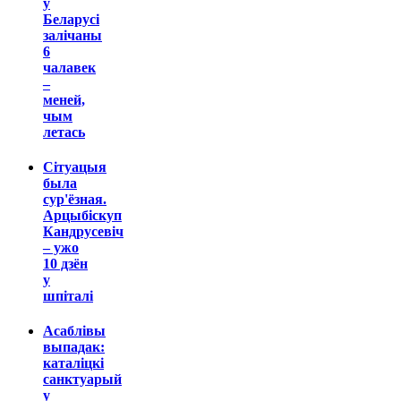
ў
Беларусі
залічаны
6
чалавек
–
меней,
чым
летась
Сітуацыя
была
сур'ёзная.
Арцыбіскуп
Кандрусевіч
– ужо
10 дзён
у
шпіталі
Асаблівы
выпадак:
каталіцкі
санктуарый
у