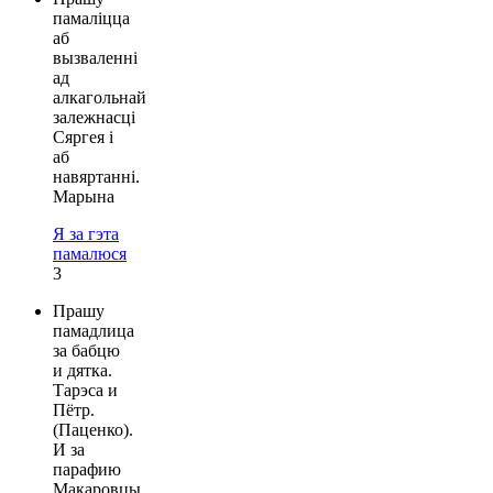
памаліцца
аб
вызваленні
ад
алкагольнай
залежнасці
Сяргея і
аб
навяртанні.
Марына
Я за гэта
памалюся
3
Прашу
памадлица
за бабцю
и дятка.
Тарэса и
Пётр.
(Паценко).
И за
парафию
Макаровцы.