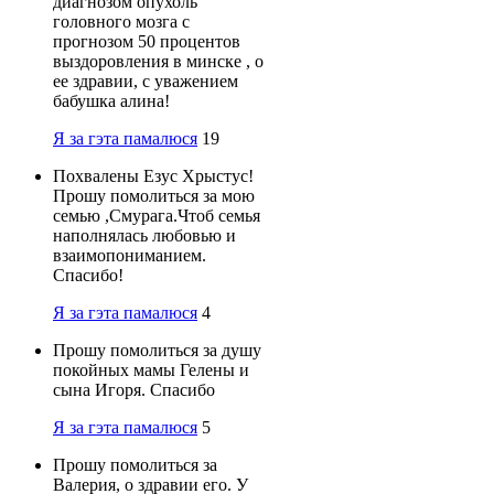
диагнозом опухоль
головного мозга с
прогнозом 50 процентов
выздоровления в минске , о
ее здравии, с уважением
бабушка алина!
Я за гэта памалюся
19
Похвалены Езус Хрыстус!
Прошу помолиться за мою
семью ,Смурага.Чтоб семья
наполнялась любовью и
взаимопониманием.
Спасибо!
Я за гэта памалюся
4
Прошу помолиться за душу
покойных мамы Гелены и
сына Игоря. Спасибо
Я за гэта памалюся
5
Прошу помолиться за
Валерия, о здравии его. У