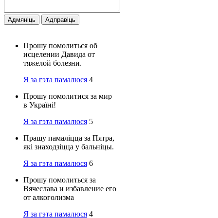
Адмяніць
Адправіць
Прошу помолиться об
исцелении Давида от
тяжелой болезни.
Я за гэта памалюся
4
Прошу помолитися за мир
в Україні!
Я за гэта памалюся
5
Прашу памалiцца за Пятра,
якi знаходзiцца у бальнiцы.
Я за гэта памалюся
6
Прошу помолиться за
Вячеслава и избавление его
от алкоголизма
Я за гэта памалюся
4