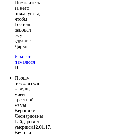
Помолитесь
за него
пожалуйста,
чтобы
Господь
даровал
ему
здравие.
Дарья
Я за гэта
памалюся
10
Прошу
помолиться
за душу
моей
крестной
мамы
Вероники
Леонардовны
Гайдарович
умершей12.01.17.
Вечный