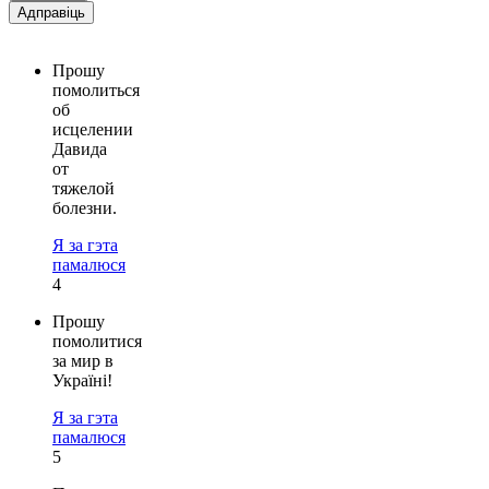
Адправіць
Прошу
помолиться
об
исцелении
Давида
от
тяжелой
болезни.
Я за гэта
памалюся
4
Прошу
помолитися
за мир в
Україні!
Я за гэта
памалюся
5