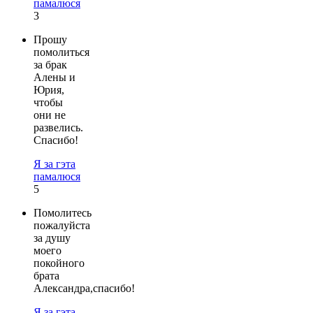
памалюся
3
Прошу
помолиться
за брак
Алены и
Юрия,
чтобы
они не
развелись.
Спасибо!
Я за гэта
памалюся
5
Помолитесь
пожалуйста
за душу
моего
покойного
брата
Александра,спасибо!
Я за гэта