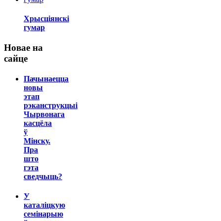
Хрысціянскі
гумар
Новае на
сайце
Пачынаецца
новы
этап
рэканструкцыі
Чырвонага
касцёла
ў
Мінску.
Пра
што
гэта
сведчыць?
У
каталіцкую
семінарыю