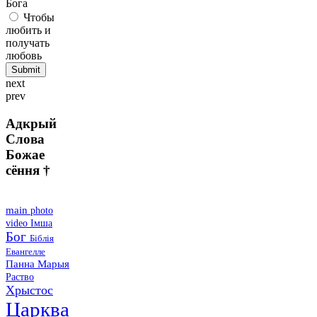
Бога
Чтобы
любить и
получать
любовь
next
prev
Адкрый
Слова
Божае
сёння †
main
photo
video
Імша
Бог
Біблія
Евангелле
Панна Марыя
Раство
Хрыстос
Царква