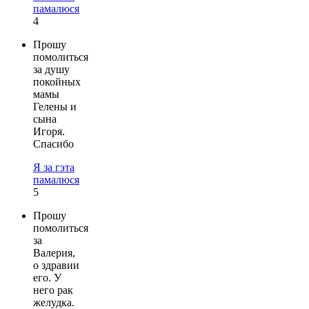
памалюся
4
Прошу
помолиться
за душу
покойных
мамы
Гелены и
сына
Игоря.
Спасибо
Я за гэта
памалюся
5
Прошу
помолиться
за
Валерия,
о здравии
его. У
него рак
желудка.