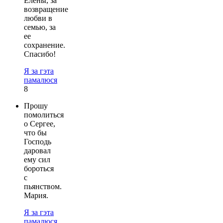
Елены, за
возвращение
любви в
семью, за
ее
сохранение.
Спасибо!
Я за гэта
памалюся
8
Прошу
помолиться
о Сергее,
что бы
Господь
даровал
ему сил
бороться
с
пьянством.
Мария.
Я за гэта
памалюся