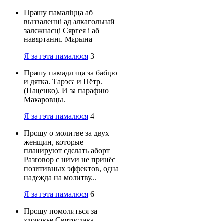
Прашу памаліцца аб
вызваленні ад алкагольнай
залежнасці Сяргея і аб
навяртанні. Марына
Я за гэта памалюся
3
Прашу памадлица за бабцю
и дятка. Тарэса и Пётр.
(Паценко). И за парафию
Макаровцы.
Я за гэта памалюся
4
Прошу о молитве за двух
женщин, которые
планируют сделать аборт.
Разговор с ними не принёс
позитивных эффектов, одна
надежда на молитву...
Я за гэта памалюся
6
Прошу помолиться за
здоровье Святослава.