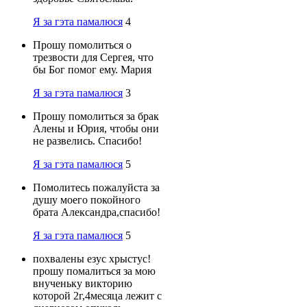
Я за гэта памалюся
4
Прошу помолиться о
трезвости для Сергея, что
бы Бог помог ему. Мария
Я за гэта памалюся
3
Прошу помолиться за брак
Алены и Юрия, чтобы они
не развелись. Спасибо!
Я за гэта памалюся
5
Помолитесь пожалуйста за
душу моего покойного
брата Александра,спасибо!
Я за гэта памалюся
5
похвалены езус хрыстус!
прошу помалиться за мою
внученьку викторию
которой 2г,4месяца лежит с