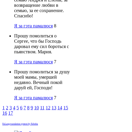
возвращение любви в
семью, за ее сохранение.
Спасибо!
Я за гэта памалюся
8
Прошу помолиться о
Сергее, что бы Господь
даровал ему сил бороться с
пьянством. Мария.
Я за гэта памалюся
7
Прошу помолиться за душу
моей мамы, умершей
недавно. Вечный покой
даруй ей, Господи!
Я за гэта памалюся
7
1
2
3
4
5
6
7
8
9
10
11
12
13
14
15
16
17
FaLang translation system by Faboba