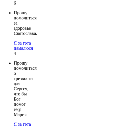
6
Прошу
помолиться
за
здоровье
Святослава.
Я за гэта
памалюся
4
Прошу
помолиться
о
трезвости
для
Сергея,
что бы
Бог
помог
ему.
Мария
Я за гэта