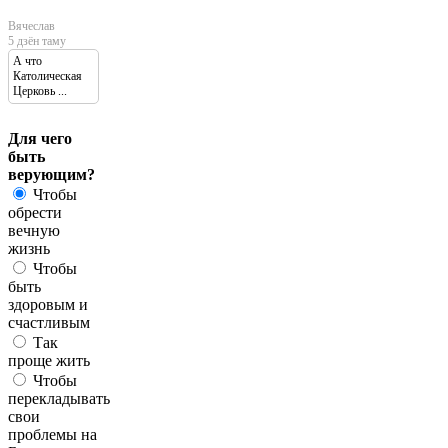
Вячеслав
5 дзён таму
А что
Католическая
Церковь ...
Для чего
быть
верующим?
Чтобы
обрести
вечную
жизнь
Чтобы
быть
здоровым и
счастливым
Так
проще жить
Чтобы
перекладывать
свои
проблемы на