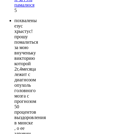
памалюся
5
похвалены
езус
хрыстус!
прошу
помалиться
за мою
внученьку
викторию
которой
2г,4месяца
лежит с
диагнозом
опухоль
головного
мозга с
прогнозом
50
процентов
выздоровления
в минске
, о ее
здравии,