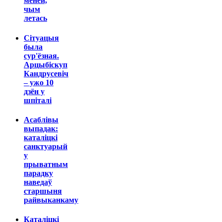
меней,
чым
летась
Сітуацыя
была
сур'ёзная.
Арцыбіскуп
Кандрусевіч
– ужо 10
дзён у
шпіталі
Асаблівы
выпадак:
каталіцкі
санктуарый
у
прыватным
парадку
наведаў
старшыня
райвыканкаму
Каталіцкі