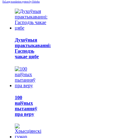
FaLang translation system by Faboba
Духоўныя
практыкаванні:
Гасподзь
чакае цябе
100
наіўных
пытанняў
пра веру