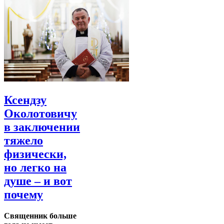
Ксендзу
Околотовичу
в заключении
тяжело
физически,
но легко на
душе – и вот
почему
Священник больше