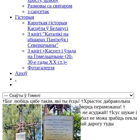
хросту, шлюбу
Размовы са святаром
з сацсетак
Гісторыя
Кароткая гісторыя
Касцёла ў Беларусі
З кнігі "Каталікі на
абшарах Панізоўя і
Севершчыны"
З кнігі «Касцел і ўлада
на Гомельшчыне (20-
30-е гады ХХ ст.)»
Фотагалерэя
Архіў
.
†Бог любіць цябе такім, які ты ёсць! †Хрыстос дабравольна
пайшоў на крыж за твае правіны †Смерць пераможана! †
Найбольш просты шлях да святасці - не асуджай! †Ісус шукае і
чакае цябе! †Хрыстос уваскрос! †Д'ябал не можа зрабіць пекла
прывабным, таму ён робіць прывабнай дарогу туды