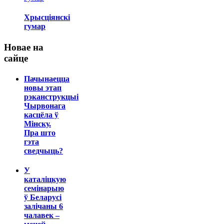
Хрысціянскі
гумар
Новае на
сайце
Пачынаецца
новы этап
рэканструкцыі
Чырвонага
касцёла ў
Мінску.
Пра што
гэта
сведчыць?
У
каталіцкую
семінарыю
ў Беларусі
залічаны 6
чалавек –