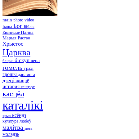
main
photo
video
Бог
Імша
Біблія
Панна
Евангелле
Марыя
Раство
Хрыстос
Царква
біскуп
вера
бацькі
гомель
грахі
грошы
дапамога
дзеці
жыццё
история
канцэрт
касцёл
каталікі
ксёндз
крыж
культура
любоў
малітва
мова
моладзь