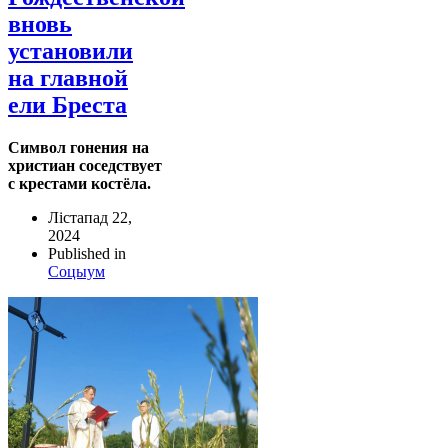
вновь
установили
на главной
ели Бреста
Символ гонения на
христиан соседствует
с крестами костёла.
Лістапад 22,
2024
Published in
Соцыум