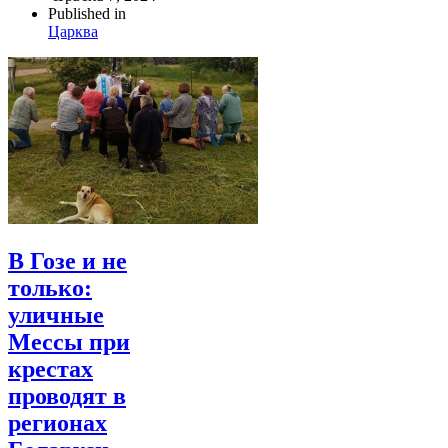
Published in
Царква
В Гозе и не
только:
уличные
Мессы при
крестах
проводят в
регионах