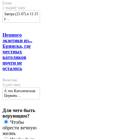
Елена
2 тыдняў таму
Завтра (21.07) в 11:15
у ...
Немного
экзотики из...
Брянска, где
местных
католиков
почти не
осталось
Вячеслав
4 дзён таму
А что Католическая
Церковь ...
Для чего быть
верующим?
Чтобы
обрести вечную
жизнь