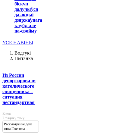
біскуп
далучыўся
да акцыі
дзяржаўнага
клубу, але
па-свойму
УСЕ НАВІНЫ
Водгукі
Пытанка
Из России
депортировали
католического
священника –
ситуация
нестандартная
Елена
2 тыдняў таму
Рассмотрение дела
отца Гжегожа ...