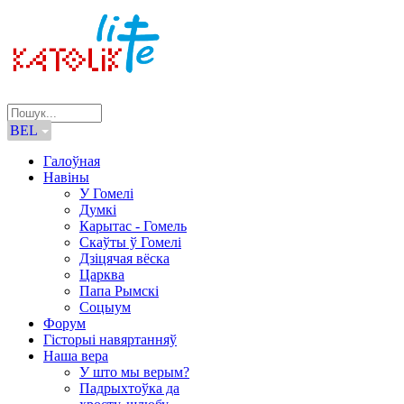
BEL
Галоўная
Навіны
У Гомелі
Думкі
Карытас - Гомель
Скаўты ў Гомелі
Дзіцячая вёска
Царква
Папа Рымскі
Соцыум
Форум
Гісторыі навяртанняў
Наша вера
У што мы верым?
Падрыхтоўка да