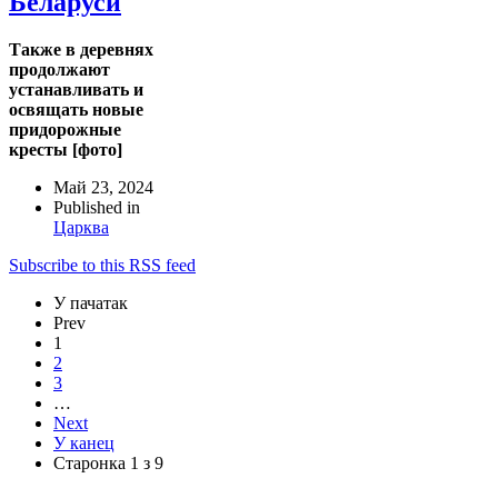
Беларуси
Также в деревнях
продолжают
устанавливать и
освящать новые
придорожные
кресты [фото]
Май 23, 2024
Published in
Царква
Subscribe to this RSS feed
У пачатак
Prev
1
2
3
…
Next
У канец
Старонка 1 з 9