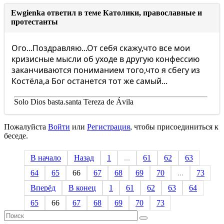
Ewgienka ответил в теме Католики, православные и
протестанты
Ого...Поздравляю...От себя скажу,что все мои
кризисные мысли об уходе в другую конфессию
заканчиваются пониманием того,что я сбегу из
Костёла,а Бог останется тот же самый...
Solo Dios basta.santa Tereza de Ávila
Пожалуйста
Войти
или
Регистрация
, чтобы присоединиться к
беседе.
В начало
Назад
1
...
61
62
63
64
65
66
67
68
69
70
...
73
Вперёд
В конец
1
61
62
63
64
65
66
67
68
69
70
73