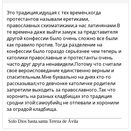
Это традиция,идущая с тех времён,когда
протестантов называли еретиками,
православных схизматиками,а нас латинянами.В
те времена даже выйти замуж за представителя
другой конфессии было очень сложно все были
как правило против. Тогда разделение на
конфессии было гораздо серьёзнее чем теперь и
католики православные и протестанты очень
часто друг друга ненавидели.Потому что считали
своё вероисповедание единственно верным и
спасительным.Мне буквально на днях кто-то
рассказывал,что девчонке католичке родители
запретили выходить за православного..Так что
хоронить на разных кладбищах это традиция
сродни этой:самоубийц не отпевали и хоронили
за оградой кладбища.
Solo Dios basta.santa Tereza de Ávila