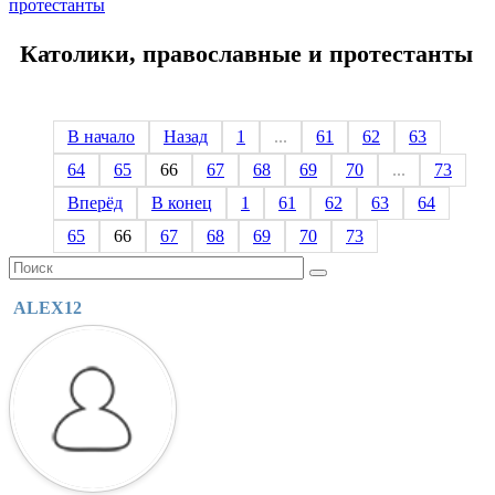
протестанты
Католики, православные и протестанты
В начало
Назад
1
...
61
62
63
64
65
66
67
68
69
70
...
73
Вперёд
В конец
1
61
62
63
64
65
66
67
68
69
70
73
ALEX12