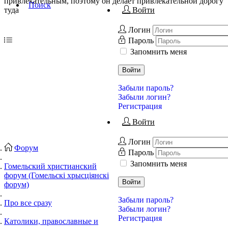
привлекательным, поэтому он делает привлекательной дорогу
Поиск
туда
Войти
Логин
Пароль
Запомнить меня
Войти
Забыли пароль?
Забыли логин?
Регистрация
Войти
Логин
Форум
Пароль
Запомнить меня
Гомельский христианский
форум (Гомельскі хрысціянскі
Войти
форум)
Забыли пароль?
Про все сразу
Забыли логин?
Регистрация
Католики, православные и