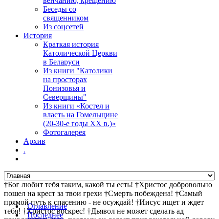
венчанию, крещению
Беседы со
священником
Из соцсетей
История
Краткая история
Католической Церкви
в Беларуси
Из книги "Католики
на просторах
Понизовья и
Северщины"
Из книги «Костел и
власть на Гомельщине
(20-30-е годы ХХ в.)»
Фотогалерея
Архив
.
†Бог любит тебя таким, какой ты есть! †Христос добровольно
пошел на крест за твои грехи †Смерть побеждена! †Самый
прямой путь к спасению - не осуждай! †Иисус ищет и ждет
Оглавление
тебя! †Христос воскрес! †Дьявол не может сделать ад
Последнее