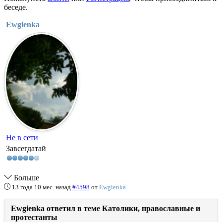
беседе.
Ewgienka
Не в сети
Завсегдатай
Больше
13 года 10 мес. назад
#4598
от
Ewgienka
Ewgienka ответил в теме Католики, православные и
протестанты