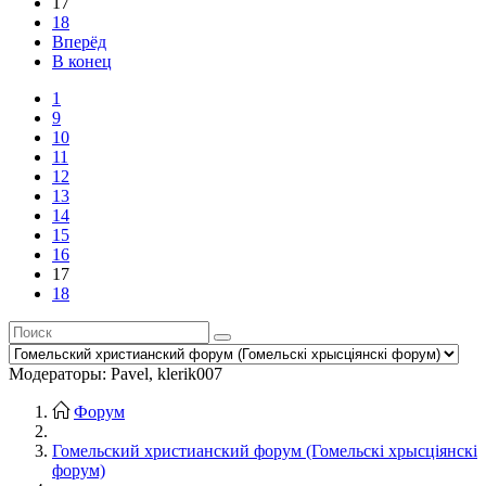
17
18
Вперёд
В конец
1
9
10
11
12
13
14
15
16
17
18
Модераторы:
Pavel
,
klerik007
Форум
Гомельский христианский форум (Гомельскі хрысціянскі
форум)