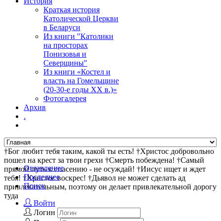
История
Краткая история
Католической Церкви
в Беларуси
Из книги "Католики
на просторах
Понизовья и
Северщины"
Из книги «Костел и
власть на Гомельщине
(20-30-е годы ХХ в.)»
Фотогалерея
Архив
.
†Бог любит тебя таким, какой ты есть! †Христос добровольно
пошел на крест за твои грехи †Смерть побеждена! †Самый
Оглавление
прямой путь к спасению - не осуждай! †Иисус ищет и ждет
Последнее
тебя! †Христос воскрес! †Дьявол не может сделать ад
Поиск
привлекательным, поэтому он делает привлекательной дорогу
туда
Войти
Логин