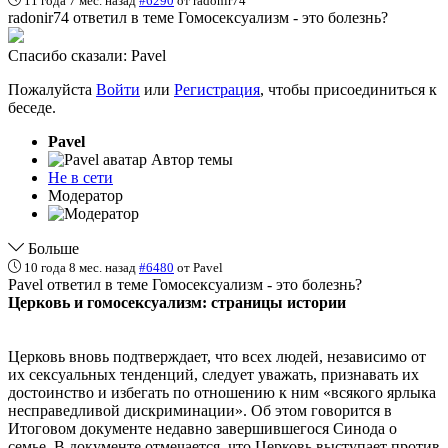
11 года 7 мес. назад
#6290
от
radonir74
radonir74 ответил в теме Гомосексуализм - это болезнь?
Спасибо сказали:
Pavel
Пожалуйста
Войти
или
Регистрация
, чтобы присоединиться к
беседе.
Pavel
Автор темы
Не в сети
Модератор
Больше
10 года 8 мес. назад
#6480
от
Pavel
Pavel ответил в теме Гомосексуализм - это болезнь?
Церковь и гомосексуализм: страницы истории
Церковь вновь подтверждает, что всех людей, независимо от
их сексуальных тенденций, следует уважать, признавать их
достоинство и избегать по отношению к ним «всякого ярлыка
несправедливой дискриминации». Об этом говорится в
Итоговом документе недавно завершившегося Синода о
семье. В документе отмечается, что Церковь выступает против