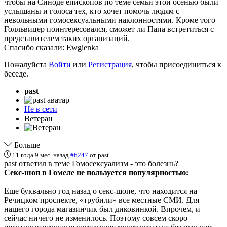
чтобы на Синоде епископов по теме семьи этой осенью были
услышаны и голоса тех, кто хочет помочь людям с
невольными гомосексуальными наклонностями. Кроме того
Голльвицер поинтересовался, сможет ли Папа встретиться с
представителем таких организаций.
Спасибо сказали:
Ewgienka
Пожалуйста
Войти
или
Регистрация
, чтобы присоединиться к
беседе.
past
Не в сети
Ветеран
Больше
11 года 9 мес. назад
#6247
от
past
past ответил в теме Гомосексуализм - это болезнь?
Секс-шоп в Гомеле не пользуется популярностью:
Еще буквально год назад о секс-шопе, что находится на
Речицком проспекте, «трубили» все местные СМИ. Для
нашего города магазинчик был диковинкой. Впрочем, и
сейчас ничего не изменилось. Поэтому совсем скоро