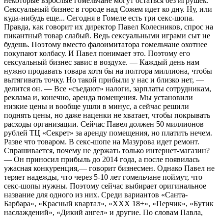
некоторые взрослые гомельчане могут остаться без игрушек.
Сексуальный бизнес в городе над Сожем идет ко дну. Ну, или
куда-нибудь еще... Сегодня в Гомеле есть три секс-шопа.
Правда, как говорит их директор Павел Колесников, спрос на
пикантный товар слабый. Ведь сексуальными играми сыт не
будешь. Поэтому вместо фалоимитатора гомельчане охотнее
покупают колбасу. И Павел понимает это. Поэтому его
сексуальный бизнес завис в воздухе. — Каждый день нам
нужно продавать товара хотя бы на полтора миллиона, чтобы
вытягивать точку. Но такой прибыли у нас и близко нет, —
делится он. — Все «съедают» налоги, зарплаты сотрудникам,
реклама и, конечно, аренда помещения. Мы установили
низкие цены и вообще ушли в минус, а сейчас решили
поднять цены, но даже наценки не хватает, чтобы покрывать
расходы организации. Сейчас Павел должен 50 миллионов
рублей ТЦ «Секрет» за аренду помещения, но платить нечем.
Разве что товаром. В секс-шопе на Мазурова идет ремонт.
Спрашивается, почему не держать только интернет-магазин?
— Он приносил прибыль до 2014 года, а после появилась
ужасная конкуренция,— говорит бизнесмен. Однако Павел не
теряет надежды, что через 5-10 лет гомельчане поймут, что
секс-шопы нужны. Поэтому сейчас выбирает оригинальное
название для одного из них. Среди вариантов «Санта-
Барбара», «Красный квартал», «ХХХ 18+», «Перчик», «Бутик
наслаждений», «Дикий ангел» и другие. По словам Павла,