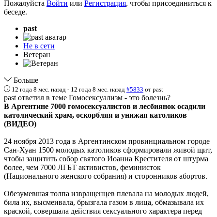
Пожалуйста
Войти
или
Регистрация
, чтобы присоединиться к
беседе.
past
Не в сети
Ветеран
Больше
12 года 8 мес. назад
-
12 года 8 мес. назад
#5833
от
past
past ответил в теме Гомосексуализм - это болезнь?
В Аргентине 7000 гомосексуалистов и лесбиянок осадили
католический храм, оскорбляя и унижая католиков
(ВИДЕО)
24 ноября 2013 года в Аргентинском провинциальном городе
Сан-Хуан 1500 молодых католиков сформировали живой щит,
чтобы защитить собор святого Иоанна Крестителя от штурма
более, чем 7000 ЛГБТ активистов, феминисток
(Национального женского собрания) и сторонников абортов.
Обезумевшая толпа извращенцев плевала на молодых людей,
била их, высмеивала, брызгала газом в лица, обмазывала их
краской, совершала действия сексуального характера перед