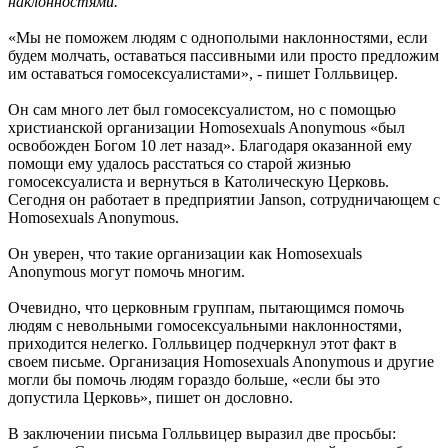
наклонностями.
«Мы не поможем людям с однополыми наклонностями, если
будем молчать, оставаться пассивными или просто предложим
им оставаться гомосексуалистами», - пишет Голльвицер.
Он сам много лет был гомосексуалистом, но с помощью
христианской организации Homosexuals Anonymous «был
освобожден Богом 10 лет назад». Благодаря оказанной ему
помощи ему удалось расстаться со старой жизнью
гомосексуалиста и вернуться в Католическую Церковь.
Сегодня он работает в предприятии Janson, сотрудничающем с
Homosexuals Anonymous.
Он уверен, что такие организации как Homosexuals
Anonymous могут помочь многим.
Очевидно, что церковным группам, пытающимся помочь
людям с невольными гомосексуальными наклонностями,
приходится нелегко. Голльвицер подчеркнул этот факт в
своем письме. Организация Homosexuals Anonymous и другие
могли бы помочь людям гораздо больше, «если бы это
допустила Церковь», пишет он дословно.
В заключении письма Голльвицер выразил две просьбы: