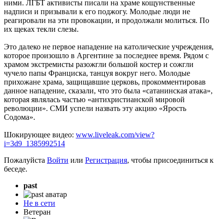
ними. ЛГБТ активисты писали на храме кощунственные
надписи и призывали к его поджогу. Молодые люди не
реагировали на эти провокации, и продолжали молиться. По
их щеках текли слезы.
Это далеко не первое нападение на католические учреждения,
которое произошло в Аргентине за последнее время. Рядом с
храмом экстремисты разожгли большой костер и сожгли
чучело папы Франциска, танцуя вокруг него. Молодые
прихожане храма, защищавшие церковь, прокомментировав
данное нападение, сказали, что это была «сатанинская атака»,
которая являлась частью «антихристианской мировой
революции». СМИ успели назвать эту акцию «Ярость
Содома».
Шокирующее видео:
www.liveleak.com/view?
i=3d9_1385992514
Пожалуйста
Войти
или
Регистрация
, чтобы присоединиться к
беседе.
past
Не в сети
Ветеран