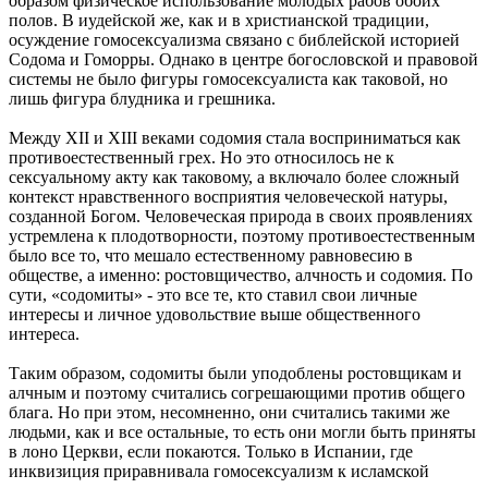
образом физическое использование молодых рабов обоих
полов. В иудейской же, как и в христианской традиции,
осуждение гомосексуализма связано с библейской историей
Содома и Гоморры. Однако в центре богословской и правовой
системы не было фигуры гомосексуалиста как таковой, но
лишь фигура блудника и грешника.
Между XII и XIII веками содомия стала восприниматься как
противоестественный грех. Но это относилось не к
сексуальному акту как таковому, а включало более сложный
контекст нравственного восприятия человеческой натуры,
созданной Богом. Человеческая природа в своих проявлениях
устремлена к плодотворности, поэтому противоестественным
было все то, что мешало естественному равновесию в
обществе, а именно: ростовщичество, алчность и содомия. По
сути, «содомиты» - это все те, кто ставил свои личные
интересы и личное удовольствие выше общественного
интереса.
Таким образом, содомиты были уподоблены ростовщикам и
алчным и поэтому считались согрешающими против общего
блага. Но при этом, несомненно, они считались такими же
людьми, как и все остальные, то есть они могли быть приняты
в лоно Церкви, если покаются. Только в Испании, где
инквизиция приравнивала гомосексуализм к исламской