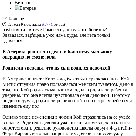
Ветеран
Больше
12 года 9 мес. назад
#5771
от
past
past ответил в теме Гомосексуализм - это болезнь?
Здавалася, вар'яцець ужо няма куды, але гэта толькі
здавалася...
В Америке родители сделали 6-летнему мальчику
операцию по смене пола
Родители уверены, что их сын родился девочкой
В Америке, в штате Колорадо, 6-летняя первоклассница Кой
Метис отсудила право пользоваться женским туалетом. Дело в
том, что Кой родилась мальчиком, однако родители ребенка
уверены, что она всегда чувствовала себя девочкой. Поэтому
не долго думая, родители решили пойти на встречу ребенку и
изменить ему пол.
Однако такие изменения в жизни Кой отразились на ее учебе
в школе. Родители девочки уже несколько месяцев пытаются
опротестовать решение руководства школы округа Фаунтайн-
Форт Карсон, который запретил их дочери-транссексуалу