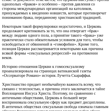
однополых «браков» и особенно – против давления со
стороны международных организаций на католиков,
принуждаемых к введению новшеств, которые противоречат
пониманию брака, переданному христианской традицией.
Некоторым такой формулировки недостаточно, и Церковь
продолжают критиковать за то, что она отвергает «брак»
между людьми одного пола, а принятие такого «брака» уже
практически стало обязательным условием для того, чтобы
освободиться от обвинений в «гомофобии». Кроме того,
позиция Церкви рассматривается некоторыми как причина
всякой формы «сексуальных репрессий» на протяжении
веков.
Историю отношения Церкви к гомосексуализму
проанализировала на страницах ватиканской газеты
«Оссерваторе Романо» историк Лучетта Скараффья.
Христианство придает необычайную важность всему, что
связано с телесностью, и причина этого заключается в тайне
Воплощения Иисуса Христа. Поэтому, по сравнению с
античными обществами, Церковь в большей мере
воспринимала сексуальную сферу как предмет дисциплины.
В античных обществах сексуальная свобода означала главным