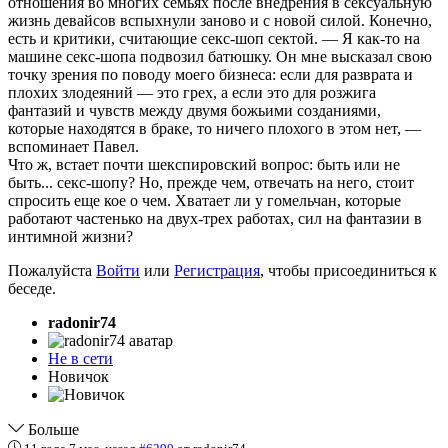
отношения во многих семьях после внедрения в сексуальную
жизнь девайсов вспыхнули заново и с новой силой. Конечно,
есть и критики, считающие секс-шоп сектой. — Я как-то на
машине секс-шопа подвозил батюшку. Он мне высказал свою
точку зрения по поводу моего бизнеса: если для разврата и
плохих злодеяний — это грех, а если это для розжига
фантазий и чувств между двумя божьими созданиями,
которые находятся в браке, то ничего плохого в этом нет, —
вспоминает Павел.
Что ж, встает почти шекспировский вопрос: быть или не
быть... секс-шопу? Но, прежде чем, отвечать на него, стоит
спросить еще кое о чем. Хватает ли у гомельчан, которые
работают частенько на двух-трех работах, сил на фантазии в
интимной жизни?
Пожалуйста
Войти
или
Регистрация
, чтобы присоединиться к
беседе.
radonir74
Не в сети
Новичок
Больше