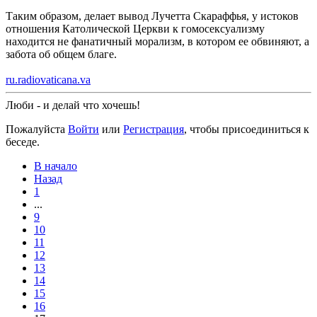
Таким образом, делает вывод Лучетта Скараффья, у истоков
отношения Католической Церкви к гомосексуализму
находится не фанатичный морализм, в котором ее обвиняют, а
забота об общем благе.
ru.radiovaticana.va
Люби - и делай что хочешь!
Пожалуйста
Войти
или
Регистрация
, чтобы присоединиться к
беседе.
В начало
Назад
1
...
9
10
11
12
13
14
15
16