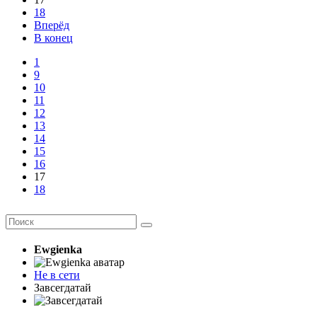
18
Вперёд
В конец
1
9
10
11
12
13
14
15
16
17
18
Ewgienka
Не в сети
Завсегдатай