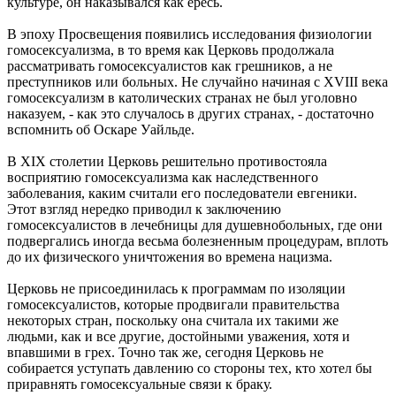
культуре, он наказывался как ересь.
В эпоху Просвещения появились исследования физиологии
гомосексуализма, в то время как Церковь продолжала
рассматривать гомосексуалистов как грешников, а не
преступников или больных. Не случайно начиная с XVIII века
гомосексуализм в католических странах не был уголовно
наказуем, - как это случалось в других странах, - достаточно
вспомнить об Оскаре Уайльде.
В XIX столетии Церковь решительно противостояла
восприятию гомосексуализма как наследственного
заболевания, каким считали его последователи евгеники.
Этот взгляд нередко приводил к заключению
гомосексуалистов в лечебницы для душевнобольных, где они
подвергались иногда весьма болезненным процедурам, вплоть
до их физического уничтожения во времена нацизма.
Церковь не присоединилась к программам по изоляции
гомосексуалистов, которые продвигали правительства
некоторых стран, поскольку она считала их такими же
людьми, как и все другие, достойными уважения, хотя и
впавшими в грех. Точно так же, сегодня Церковь не
собирается уступать давлению со стороны тех, кто хотел бы
приравнять гомосексуальные связи к браку.