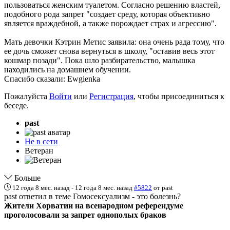
пользоваться женским туалетом. Согласно решению властей,
подобного рода запрет "создает среду, которая объективно
является враждебной, а также порождает страх и агрессию".
Мать девочки Кэтрин Метис заявила: она очень рада тому, что
ее дочь сможет снова вернуться в школу, "оставив весь этот
кошмар позади". Пока шло разбирательство, малышка
находились на домашнем обучении.
Спасибо сказали:
Ewgienka
Пожалуйста
Войти
или
Регистрация
, чтобы присоединиться к
беседе.
past
Не в сети
Ветеран
Больше
12 года 8 мес. назад
-
12 года 8 мес. назад
#5822
от
past
past ответил в теме Гомосексуализм - это болезнь?
Жители Хорватии на всенародном референдуме
проголосовали за запрет однополых браков