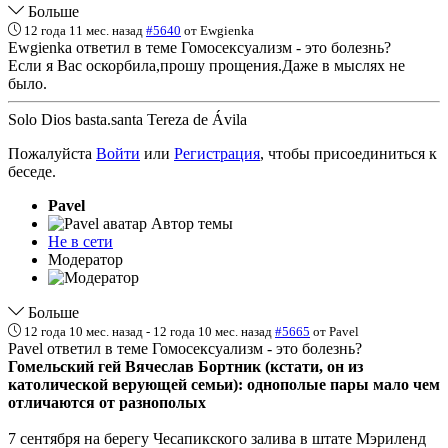
Больше
12 года 11 мес. назад
#5640
от
Ewgienka
Ewgienka ответил в теме Гомосексуализм - это болезнь?
Если я Вас оскорбила,прошу прощения.Даже в мыслях не
было.
Solo Dios basta.santa Tereza de Ávila
Пожалуйста
Войти
или
Регистрация
, чтобы присоединиться к
беседе.
Pavel
Автор темы
Не в сети
Модератор
Больше
12 года 10 мес. назад
-
12 года 10 мес. назад
#5665
от
Pavel
Pavel ответил в теме Гомосексуализм - это болезнь?
Гомельский гей Вячеслав Бортник (кстати, он из
католической верующей семьи): однополые пары мало чем
отличаются от разнополых
7 сентября на берегу Чесапикского залива в штате Мэриленд