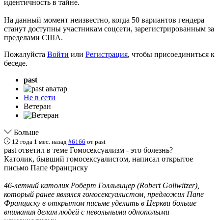
идентичность в тайне.
На данный момент неизвестно, когда 50 вариантов гендера
станут доступны участникам соцсети, зарегистрированным за
пределами США.
Пожалуйста
Войти
или
Регистрация
, чтобы присоединиться к
беседе.
past
Не в сети
Ветеран
Больше
12 года 1 мес. назад
#6166
от
past
past ответил в теме Гомосексуализм - это болезнь?
Католик, бывший гомосексуалистом, написал открытое
письмо Папе Франциску
46-летний католик Роберт Голльвицер (Robert Gollwitzer),
который ранее являлся гомосексуалистом, предложил Папе
Франциску в открытом письме уделить в Церкви больше
внимания делам людей с невольными однополыми