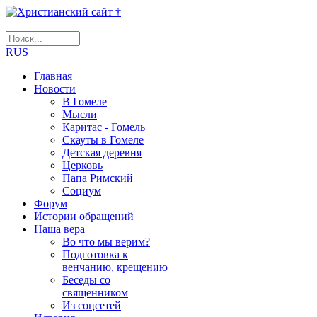
RUS
Главная
Новости
В Гомеле
Мысли
Каритас - Гомель
Скауты в Гомеле
Детская деревня
Церковь
Папа Римский
Социум
Форум
Истории обращений
Наша вера
Во что мы верим?
Подготовка к
венчанию, крещению
Беседы со
священником
Из соцсетей