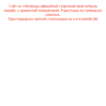
Сайт не з'яўляецца афіцыйнай старонкай якой-небудзь
парафіі, а прыватнай ініцыятывай. Рэдагуецца на грамадскіх
пачатках.
Пры перадруку просьба спасылацца на www.katolik.life