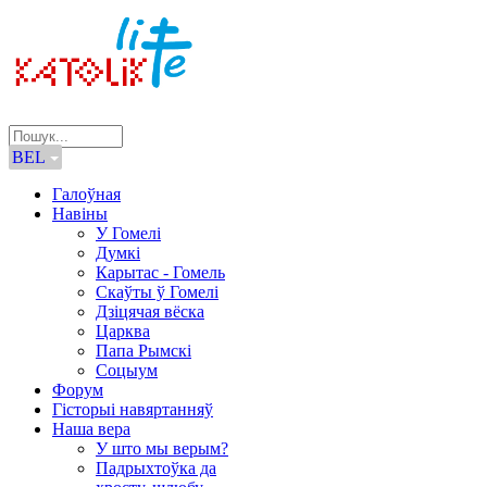
BEL
Галоўная
Навіны
У Гомелі
Думкі
Карытас - Гомель
Скаўты ў Гомелі
Дзіцячая вёска
Царква
Папа Рымскі
Соцыум
Форум
Гісторыі навяртанняў
Наша вера
У што мы верым?
Падрыхтоўка да