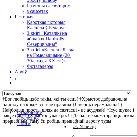
хросту, шлюбу
Размовы са святаром
з сацсетак
Гісторыя
Кароткая гісторыя
Касцёла ў Беларусі
З кнігі "Каталікі на
абшарах Панізоўя і
Севершчыны"
З кнігі «Касцел і ўлада
на Гомельшчыне (20-
30-е гады ХХ ст.)»
Фотагалерэя
Архіў
.
†Бог любіць цябе такім, які ты ёсць! †Хрыстос дабравольна
пайшоў на крыж за твае правіны †Смерць пераможана! †
Найбольш просты шлях да святасці - не асуджай! †Ісус шукае і
Оглавление
чакае цябе! †Хрыстос уваскрос! †Д'ябал не можа зрабіць пекла
Последнее
прывабным, таму ён робіць прывабнай дарогу туды
Поиск
Увайсці