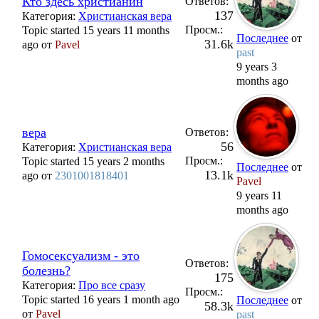
Кто здесь христианин
Ответов:
137
Категория:
Христианская вера
Просм.:
Topic started 15 years 11 months
Последнее
от
31.6k
ago от
Pavel
past
9 years 3
months ago
вера
Ответов:
56
Категория:
Христианская вера
Просм.:
Topic started 15 years 2 months
Последнее
от
13.1k
ago от
2301001818401
Pavel
9 years 11
months ago
Гомосексуализм - это
Ответов:
болезнь?
175
Категория:
Про все сразу
Просм.:
Topic started 16 years 1 month ago
Последнее
от
58.3k
от
Pavel
past