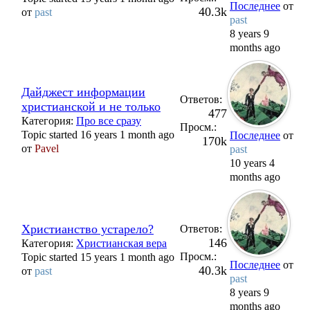
Последнее
от
40.3k
от
past
past
8 years 9
months ago
Дайджест информации
Ответов:
христианской и не только
477
Категория:
Про все сразу
Просм.:
Topic started 16 years 1 month ago
Последнее
от
170k
от
Pavel
past
10 years 4
months ago
Христианство устарело?
Ответов:
146
Категория:
Христианская вера
Просм.:
Topic started 15 years 1 month ago
Последнее
от
40.3k
от
past
past
8 years 9
months ago