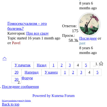
8 years 6
months ago
Гомосексуализм - это
Ответов:
болезнь?
175
Категория:
Про все сразу
Просм.:
Topic started 16 years 1 month ago
Последнее
от
58.3k
от
Pavel
past
8 years 6
months ago
У пачатак
Назад
1
2
3
4
5
...
20
Наперад
У канец
1
2
3
4
5
Форум
20
Последние сообщения
Powered by
Kunena Forum
FaLang translation system by Faboba
Back to top