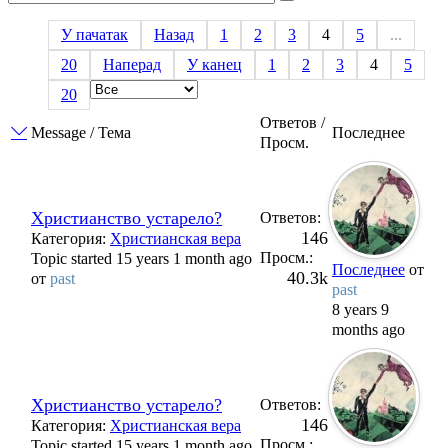
У пачатак
Назад
1
2
3
4
5
...
20
Наперад
У канец
1
2
3
4
5
20
Ответов /
Message / Тема
Последнее
Просм.
Христианство устарело?
Ответов:
146
Категория:
Христианская вера
Просм.:
Topic started 15 years 1 month ago
Последнее
от
40.3k
от
past
past
8 years 9
months ago
Христианство устарело?
Ответов:
146
Категория:
Христианская вера
Просм.:
Topic started 15 years 1 month ago