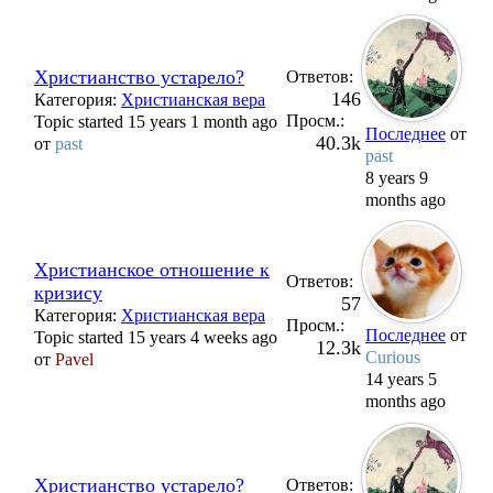
Христианство устарело?
Ответов:
146
Категория:
Христианская вера
Просм.:
Topic started 15 years 1 month ago
Последнее
от
40.3k
от
past
past
8 years 9
months ago
Христианское отношение к
Ответов:
кризису
57
Категория:
Христианская вера
Просм.:
Последнее
от
Topic started 15 years 4 weeks ago
12.3k
Curious
от
Pavel
14 years 5
months ago
Христианство устарело?
Ответов: