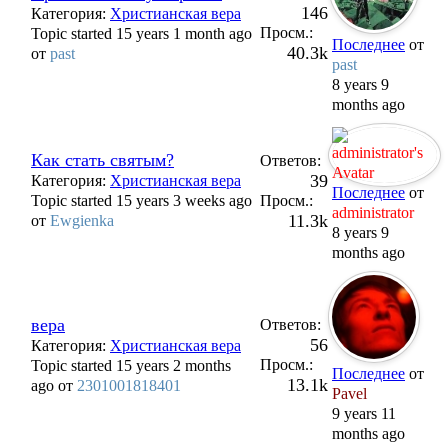
146
Категория:
Христианская вера
Просм.:
Topic started 15 years 1 month ago
Последнее
от
40.3k
от
past
past
8 years 9
months ago
Как стать святым?
Ответов:
39
Категория:
Христианская вера
Последнее
от
Topic started 15 years 3 weeks ago
Просм.:
administrator
11.3k
от
Ewgienka
8 years 9
months ago
вера
Ответов:
56
Категория:
Христианская вера
Просм.:
Topic started 15 years 2 months
Последнее
от
13.1k
ago от
2301001818401
Pavel
9 years 11
months ago