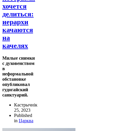
хочется
делиться:
иерархи
качаются
на
качелях
Милые снимки
с духовенством
в
неформальной
обстановке
опубликовал
гудогайский
санктуарий.
Кастрычнік
25, 2023
Published
in
Царква