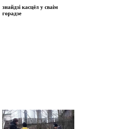
знайдзі касцёл у сваім
горадзе