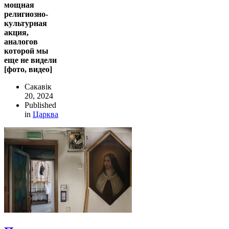
мощная
религиозно-
культурная
акция,
аналогов
которой мы
еще не видели
[фото, видео]
Сакавік
20, 2024
Published
in
Царква