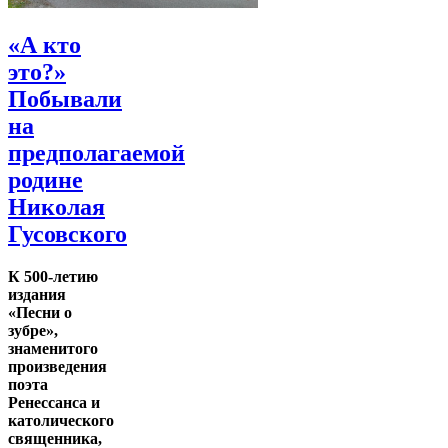
«А кто
это?»
Побывали
на
предполагаемой
родине
Николая
Гусовского
К 500-летию
издания
«Песни о
зубре»,
знаменитого
произведения
поэта
Ренессанса и
католического
священника,