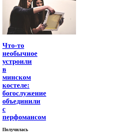
Что-то
необычное
устроили
в
минском
костеле:
богослужение
объединили
с
перфомансом
Получилась