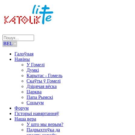
BEL
Галоўная
Навіны
У Гомелі
Думкі
Карытас - Гомель
Скаўты ў Гомелі
Дзіцячая вёска
Царква
Папа Рымскі
Соцыум
Форум
Гісторыі навяртанняў
Наша вера
У што мы верым?
Падрыхтоўка да