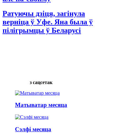
Ратуючы дзіця, загінула
верніца ў Уфе. Яна была ў
пілігрымцы ў Беларусі
з сацсетак
Матыватар месяца
Сэлфі месяца