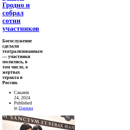
Гродно и
собрал
сотни
участников
Богослужение
сделали
театрализованным
— участники
молились, в
том числе, о
жертвах
теракта в
России.
Сакавік
24, 2024
Published
in
Царква