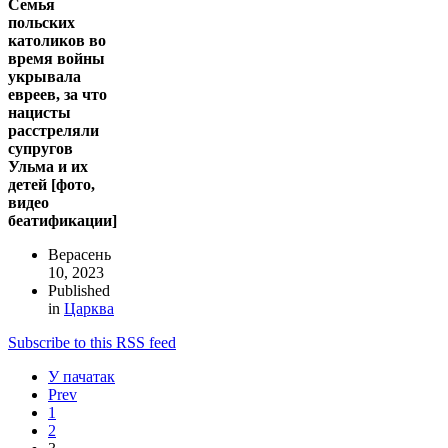
Семья
польских
католиков во
время войны
укрывала
евреев, за что
нацисты
расстреляли
супругов
Ульма и их
детей [фото,
видео
беатификации]
Верасень
10, 2023
Published
in
Царква
Subscribe to this RSS feed
У пачатак
Prev
1
2