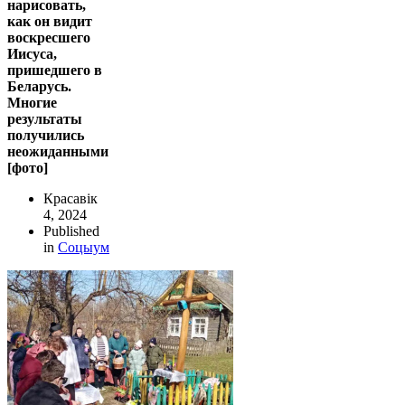
нарисовать,
как он видит
воскресшего
Иисуса,
пришедшего в
Беларусь.
Многие
результаты
получились
неожиданными
[фото]
Красавік
4, 2024
Published
in
Соцыум