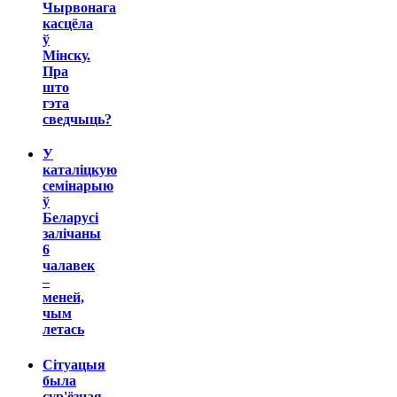
Чырвонага
касцёла
ў
Мінску.
Пра
што
гэта
сведчыць?
У
каталіцкую
семінарыю
ў
Беларусі
залічаны
6
чалавек
–
меней,
чым
летась
Сітуацыя
была
сур'ёзная.