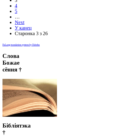
3
4
5
…
Next
У канец
Старонка 3 з 26
FaLang translation system by Faboba
Слова
Божае
сёння †
Бібліятэка
†