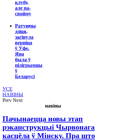
клубу,
але па-
свойму
Ратуючы
дзіця,
загінула
верніца
ў Уфе.
Яна
была ў
пілігрымцы
ў
Беларусі
УСЕ
НАВІНЫ
Prev
Next
навіны
Пачынаецца новы этап
рэканструкцыі Чырвонага
касцёла ў Мінску. Пра што