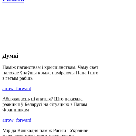
Думкі
Паміж паганствам і хрысціянствам. Чаму свет
палохае ўпаўшы крыж, паміраючы Папа і што
з гэтым рабіць
arrow_forward
Абыякавасць ці апатыя? Што паказала
рэакцыя ў Беларусі на сітуацыю з Папам
Францішкам
arrow_forward
Мір да Вялікадня паміж Расіяй і Украінай –
мара, якая можа стаць рэальнасцю