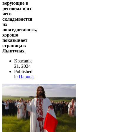
верующие в
регионах и из
чего
складывается
их
повседневность,
хорошо
показывает
страница в
Лынтупах.
Красавік
21, 2024
Published
in
Царква