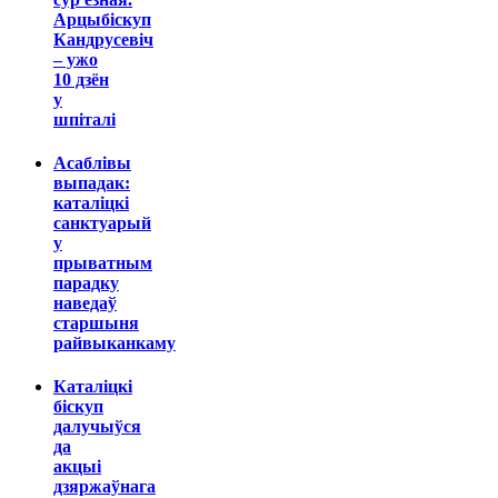
Арцыбіскуп
Кандрусевіч
– ужо
10 дзён
у
шпіталі
Асаблівы
выпадак:
каталіцкі
санктуарый
у
прыватным
парадку
наведаў
старшыня
райвыканкаму
Каталіцкі
біскуп
далучыўся
да
акцыі
дзяржаўнага