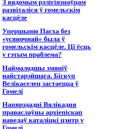
З вядомым рэлігіязнаўцам
развіталіся ў гомельскім
касцёле
Упершыню Пасха без
«усяночнай» была ў
гомельскім касцёле. Ці ёсць
у гэтым праблема?
Наймалодшы змяніў
найстарэйшага. Біскуп
Велікаселец застаецца ў
Гомелі
Напярэдадні Вялікадня
праваслаўны архіепіскап
наведаў каталіцкі цэнтр у
Гомелі