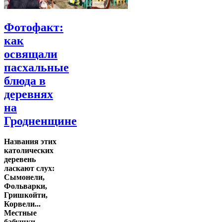
Фотофакт:
как
освящали
пасхальные
блюда в
деревнях
на
Гродненщине
Названия этих
католических
деревень
ласкают слух:
Сымонели,
Фольварки,
Гришкойти,
Корвели...
Местные
бабушки