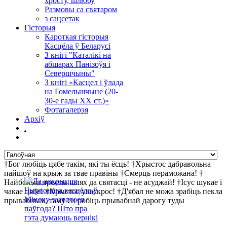
хросту, шлюбу
Размовы са святаром
з сацсетак
Гісторыя
Кароткая гісторыя
Касцёла ў Беларусі
З кнігі "Каталікі на
абшарах Панізоўя і
Севершчыны"
З кнігі «Касцел і ўлада
на Гомельшчыне (20-
30-е гады ХХ ст.)»
Фотагалерэя
Архіў
.
†Бог любіць цябе такім, які ты ёсць! †Хрыстос дабравольна
пайшоў на крыж за твае правіны †Смерць пераможана! †
Найбольш просты шлях да святасці - не асуджай! †Ісус шукае і
чакае цябе! †Хрыстос уваскрос! †Д'ябал не можа зрабіць пекла
прывабным, таму ён робіць прывабнай дарогу туды