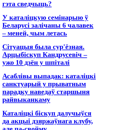
гэта сведчыць?
У каталіцкую семінарыю ў
Беларусі залічаны 6 чалавек
– меней, чым летась
Сітуацыя была сур'ёзная.
Арцыбіскуп Кандрусевіч –
ужо 10 дзён у шпіталі
Асаблівы выпадак: каталіцкі
санктуарый у прыватным
парадку наведаў старшыня
райвыканкаму
Каталіцкі біскуп далучыўся
да акцыі дзяржаўнага клубу,
але па-свойму