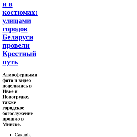
и в
костюмах:
улицами
городов
Беларуси
провели
Крестный
путь
Атмосферными
фото и видео
поделились в
Ивье и
Новогрудке,
также
городское
богослужение
прошло в
Минске.
Сакавік