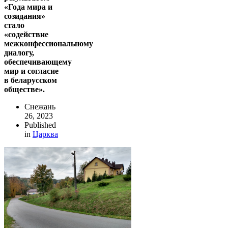
«Года мира и
созидания»
стало
«содействие
межконфессиональному
диалогу,
обеспечивающему
мир и согласие
в беларусском
обществе».
Снежань
26, 2023
Published
in
Царква