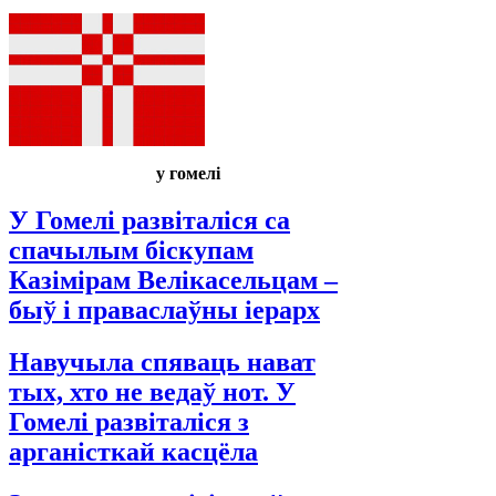
у гомелі
У Гомелі развіталіся са
спачылым біскупам
Казімірам Велікасельцам –
быў і праваслаўны іерарх
Навучыла спяваць нават
тых, хто не ведаў нот. У
Гомелі развіталіся з
арганісткай касцёла